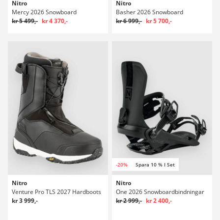
Nitro
Nitro
Mercy 2026 Snowboard
Basher 2026 Snowboard
kr 5 499,-
kr 4 370,-
kr 6 999,-
kr 5 700,-
-20%
Spara 10 % I Set
Nitro
Nitro
Venture Pro TLS 2027 Hardboots
One 2026 Snowboardbindningar
kr 3 999,-
kr 2 999,-
kr 2 400,-