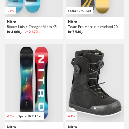
-34%
Spara 10 % I Set
Nitro
Nitro
Ripper Kids + Charger Micro XS 2026 Kids Snowboardpaket
Team Pro Marcus Kleveland 2027 Snowboard
kr 4 060,-
kr 2 670,-
kr 7 540,-
-19%
Spara 10 % I Set
-24%
Nitro
Nitro