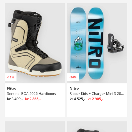
-18%
-36%
Nitro
Nitro
Sentinel BOA 2026 Hardboots
Ripper Kids + Charger Mini S 2026 Kids Snowboardpaket
kr 3 499,-
kr 2 865,-
kr 4 525,-
kr 2 905,-