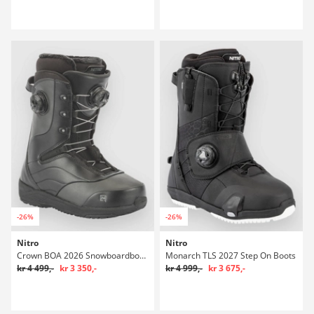
-26%
-26%
Nitro
Nitro
Crown BOA 2026 Snowboardboots
Monarch TLS 2027 Step On Boots
kr 4 499,-
kr 3 350,-
kr 4 999,-
kr 3 675,-