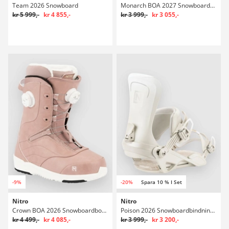
Team 2026 Snowboard
Monarch BOA 2027 Snowboardboots
kr 5 999,-
kr 4 855,-
kr 3 999,-
kr 3 055,-
-9%
-20%
Spara 10 % I Set
Nitro
Nitro
Crown BOA 2026 Snowboardboots
Poison 2026 Snowboardbindningar
kr 4 499,-
kr 4 085,-
kr 3 999,-
kr 3 200,-