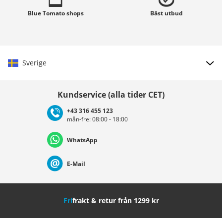
Blue Tomato
shops
Bäst
utbud
Sverige
Välj land
Kundservice (alla tider CET)
+43 316 455 123
mån-fre: 08:00 - 18:00
Deutschland
Österreich
Schweiz (Deutsch)
WhatsApp
Suisse (Français)
Svizzera (Italiano)
France
E-Mail
Nederland
Italia (Italiano)
Italien (Deutsch)
Fri
frakt & retur från 1299 kr
España
Suomi
United Kingdom