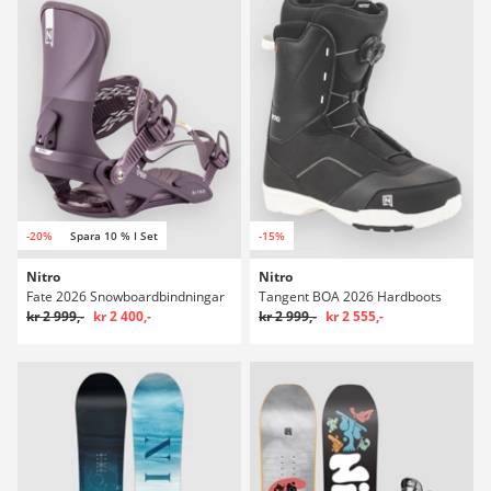
-20%
Spara 10 % I Set
-15%
Nitro
Nitro
Fate 2026 Snowboardbindningar
Tangent BOA 2026 Hardboots
kr 2 999,-
kr 2 400,-
kr 2 999,-
kr 2 555,-