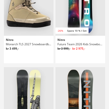
-26%
Spara 10 % I Set
Nitro
Nitro
Monarch TLS 2027 Snowboardboots
Future Team 2026 Kids Snowboard
kr 3 499,-
kr 3 999,-
kr 2 975,-