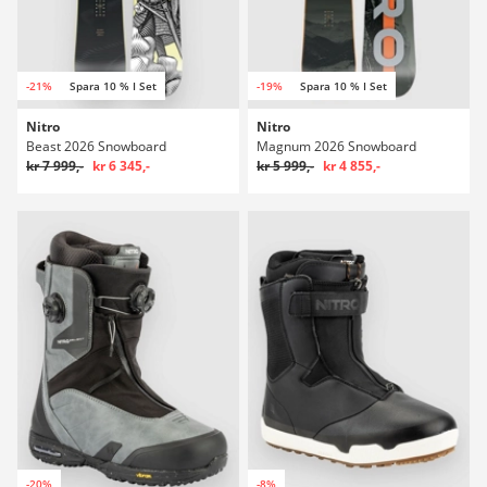
-21%
Spara 10 % I Set
-19%
Spara 10 % I Set
Nitro
Nitro
Beast 2026 Snowboard
Magnum 2026 Snowboard
kr 7 999,-
kr 6 345,-
kr 5 999,-
kr 4 855,-
-20%
-8%