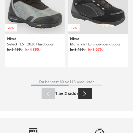
-20%
-12%
Nitro
Nitro
Select TLS+ 2026 Hardboots
Monarch TLS Snowboardboots
kr 5 499,-
kr 4 390,-
kr 3 499,-
kr 3 075,-
Du har sett 60 av 113 produkter
1 av 2 sidor