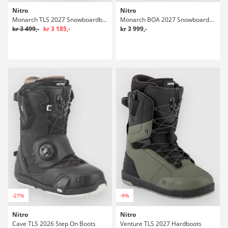
Nitro
Nitro
Monarch TLS 2027 Snowboardboots
Monarch BOA 2027 Snowboardboots
kr 3 499,-
kr 3 185,-
kr 3 999,-
-27%
-9%
Nitro
Nitro
Cave TLS 2026 Step On Boots
Venture TLS 2027 Hardboots