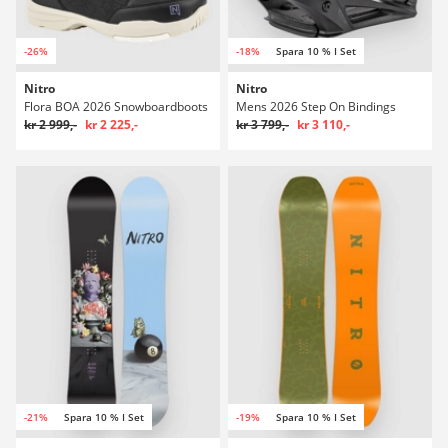
-26%
-18%
Spara 10 % I Set
Nitro
Nitro
Flora BOA 2026 Snowboardboots
Mens 2026 Step On Bindings
kr 2 999,-
kr 2 225,-
kr 3 799,-
kr 3 110,-
-21%
Spara 10 % I Set
-19%
Spara 10 % I Set