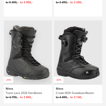
kr 5 499,-
kr 4 000,-
kr 3 499,-
kr 3 200,-
-20%
-30%
Nitro
Nitro
Team Lace 2026 Hardboots
Crown BOA Snowboardboots
kr 4 799,-
kr 3 860,-
kr 4 499,-
kr 3 140,-