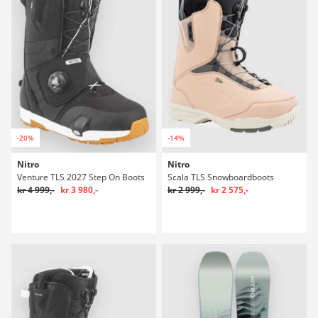
-20%
-14%
Nitro
Nitro
Venture TLS 2027 Step On Boots
Scala TLS Snowboardboots
kr 4 999,-
kr 3 980,-
kr 2 999,-
kr 2 575,-