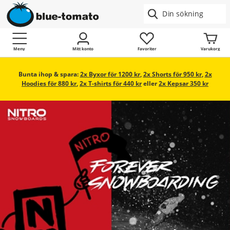
Meny
Mitt konto
Favoriter
Varukorg
Bunta ihop & spara:
2x Byxor för 1200 kr
,
2x Shorts för 950 kr
,
2x
Hoodies för 880 kr
,
2x T-shirts för 440 kr
eller
2x Kepsar 350 kr