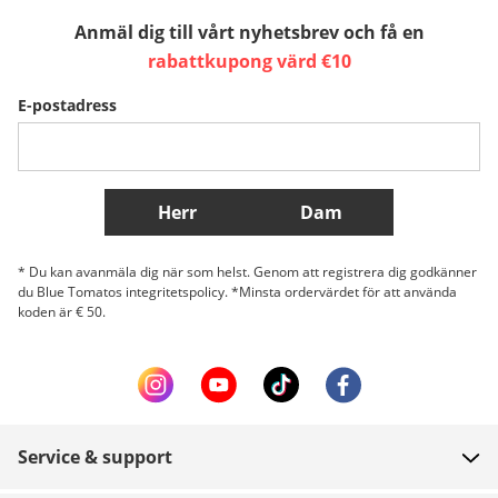
Anmäl dig till vårt nyhetsbrev och få en
Sverige
Slovenija
België (Nederlands)
rabattkupong värd €10
E-postadress
Belgique (Français)
Danmark
Norge
Fler länder
Herr
Dam
* Du kan avanmäla dig när som helst. Genom att registrera dig godkänner
du Blue Tomatos integritetspolicy. *Minsta ordervärdet för att använda
koden är € 50.
Service & support