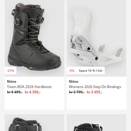
-21%
-9%
Spara 10 % I Set
Nitro
Nitro
Team BOA 2026 Hardboots
Womens 2026 Step On Bindings
kr 5 499,-
kr 4 350,-
kr 3 799,-
kr 3 455,-