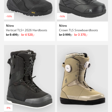
-18%
-16%
Nitro
Nitro
Vertical TLS+ 2026 Hardboots
Crown TLS Snowboardboots
kr 5 499,-
kr 4 520,-
kr 3 999,-
kr 3 370,-
-9%