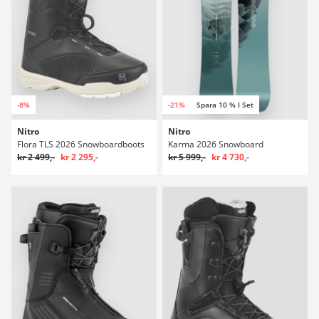
-8%
-21%
Spara 10 % I Set
Nitro
Nitro
Flora TLS 2026 Snowboardboots
Karma 2026 Snowboard
kr 2 499,-
kr 2 295,-
kr 5 999,-
kr 4 730,-