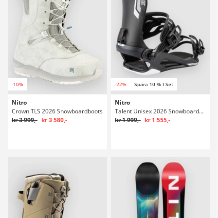
-10%
-22%
Spara 10 % I Set
Nitro
Nitro
Crown TLS 2026 Snowboardboots
Talent Unisex 2026 Snowboardbindningar
kr 3 999,-
kr 3 580,-
kr 1 999,-
kr 1 555,-