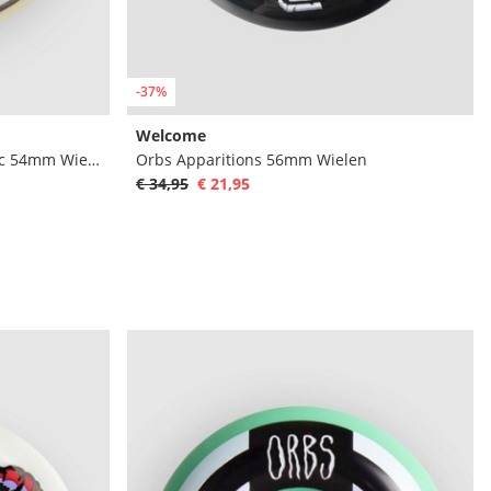
-37%
Welcome
Team Multiball F4 99 Og Classic 54mm Wielen
Orbs Apparitions 56mm Wielen
€ 34,95
€ 21,95