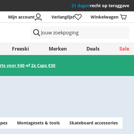
21 dagen
recht op teruggave
Mijn account
Verlanglijst
Winkelwagen
en
Freeski
Merken
Deals
Sale
irts voor €40
of
2x Caps €30
Opslaan
apes
Montagesets & tools
Skateboard accessories