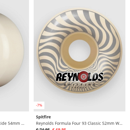
-7%
Spitfire
Dragons Nano Rat 88A AV6 M Ride 54mm Wielen
Reynolds Formula Four 93 Classic 52mm Wielen
€ 74,95
€ 69,95