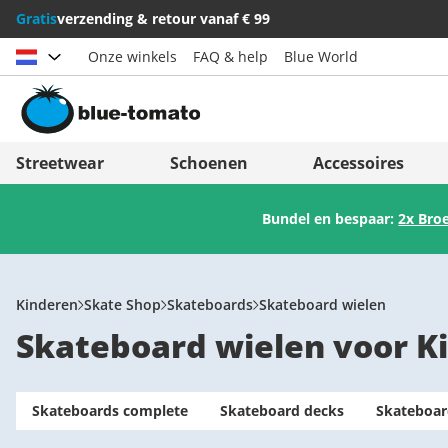
Gratis
verzending & retour vanaf € 99
Onze winkels
FAQ & help
Blue World
Land kiezen
Deutschland
Nederland
Streetwear
Schoenen
Accessoires
Österreich
Italia (Italiano)
Bundel en bespaar:
2x Bro
Schweiz (Deutsch)
Italien (Deutsch)
Suisse (Français)
España
Svizzera (Italiano)
Suomi
Kinderen
Skate Shop
Skateboards
Skateboard wielen
Skateboard wielen voor K
France
United Kingdom
Skateboards complete
Skateboard decks
Skateboar