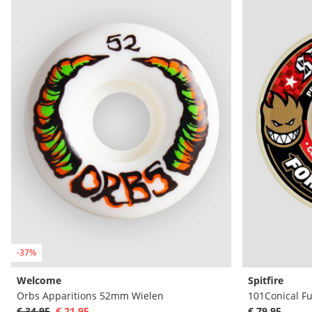
-37%
Welcome
Spitfire
Orbs Apparitions 52mm Wielen
101Conical F
€ 34,95
€ 21,95
€ 79,95