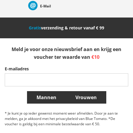
E-Mail
Nederland
Italia (Italiano)
Italien (Deutsch)
Gratis
verzending & retour vanaf € 99
España
Suomi
United Kingdom
Meld je voor onze nieuwsbrief aan en krijg een
Sverige
Slovenija
België (Nederlands)
voucher ter waarde van
€10
E-mailadres
Belgique (Français)
Danmark
Norge
Meer landen
Mannen
Vrouwen
* Je kunt je op ieder gewenst moment weer afmelden. Door je aan te
melden, ga je akkoord met het privacybeleid van Blue Tomato. *De
voucher is geldig bij een minimale bestelwaarde van € 50.