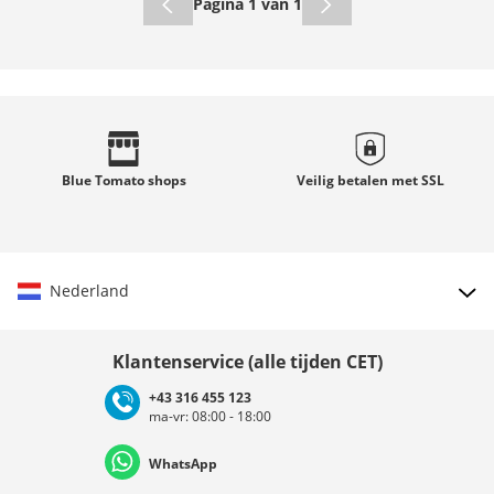
Pagina 1 van 1
Blue Tomato
shops
Veilig betalen met
SSL
Nederland
Land kiezen
Klantenservice (alle tijden CET)
+43 316 455 123
ma-vr: 08:00 - 18:00
Deutschland
Österreich
Schweiz (Deutsch)
WhatsApp
Suisse (Français)
Svizzera (Italiano)
France