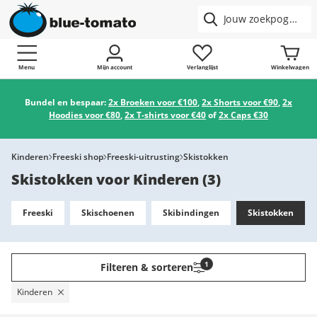
Menu
Mijn account
Verlanglijst
Winkelwagen
Bundel en bespaar:
2x Broeken voor €100
,
2x Shorts voor €90
,
2x
Hoodies voor €80
,
2x T-shirts voor €40
of
2x Caps €30
Kinderen
Freeski shop
Freeski-uitrusting
Skistokken
Skistokken voor Kinderen
(
3
)
Freeski
Skischoenen
Skibindingen
Skistokken
1
Filteren & sorteren
Kinderen