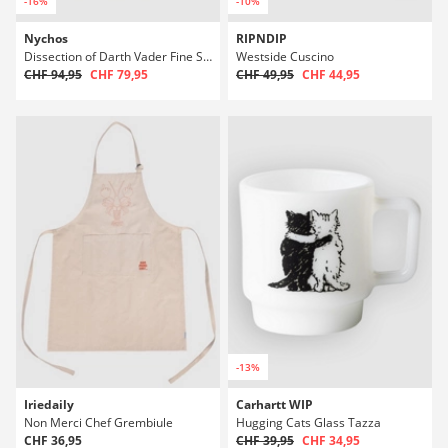
-16%
-10%
Nychos
RIPNDIP
Dissection of Darth Vader Fine Stampa artistica
Westside Cuscino
CHF 94,95
CHF 79,95
CHF 49,95
CHF 44,95
-13%
Iriedaily
Carhartt WIP
Non Merci Chef Grembiule
Hugging Cats Glass Tazza
CHF 36,95
CHF 39,95
CHF 34,95