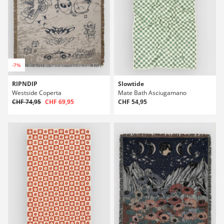
-7%
RIPNDIP
Slowtide
Westside Coperta
Mate Bath Asciugamano
CHF 74,95
CHF 69,95
CHF 54,95