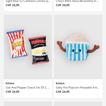
Light Blue S2 Contrast Cornice per foto
Choco Bites Vaso decorativo in ceramica
CHF 24,95
CHF 24,95
bitten
bitten
Salt And Pepper Snack Set Of 2 Sac à poche per ceramica
Salty Hot Popcorn Heatable Animal Cuscino
CHF 24,95
CHF 24,95