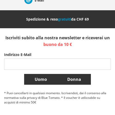
E-Mail
Nederland
Italia (Italiano)
Italien (Deutsch)
Spedizione & reso
gratuiti
da CHF 69
España
Suomi
United Kingdom
Iscriviti subito alla nostra newsletter e riceverai un
Sverige
Slovenija
België (Nederlands)
buono da 10 €
Indirizzo E-Mail
Belgique (Français)
Danmark
Norge
Più Paesi
Uomo
Donna
* Puoi cancellarti in qualsiasi momento. Iscrivendoti, dai il consenso alla
normativa sulla privacy di Blue Tomato. * Il voucher è utilizzabile su
acquisti di minimo 50€