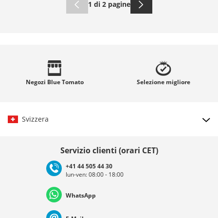
1 di 2 pagine
Negozi
Blue Tomato
Selezione
migliore
Svizzera
Scegli il paese
Servizio clienti (orari CET)
+41 44 505 44 30
lun-ven: 08:00 - 18:00
Deutschland
Österreich
Schweiz (Deutsch)
WhatsApp
Suisse (Français)
Svizzera (Italiano)
France