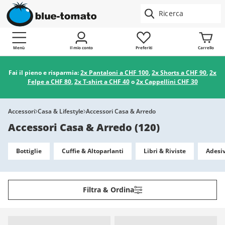
Menù
Il mio conto
Preferiti
Carrello
Fai il pieno e risparmia:
2x Pantaloni a CHF 100
,
2x Shorts a CHF 90
,
2x
Felpe a CHF 80
,
2x T-shirt a CHF 40
o
2x Cappellini CHF 30
Accessori
Casa & Lifestyle
Accessori Casa & Arredo
Accessori Casa & Arredo
(
120
)
Bottiglie
Cuffie & Altoparlanti
Libri & Riviste
Adesiv
Filtra & Ordina