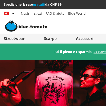
Spedizione & reso
gratuiti
da CHF 69
Nostri negozi
FAQ & aiuto
Blue World
Scegli il paese
Deutschland
Nederland
Streetwear
Scarpe
Accessori
Österreich
Italia (Italiano)
Fai il pieno e risparmia:
2x Pant
Schweiz (Deutsch)
Italien (Deutsch)
Suisse (Français)
España
Svizzera (Italiano)
Suomi
France
United Kingdom