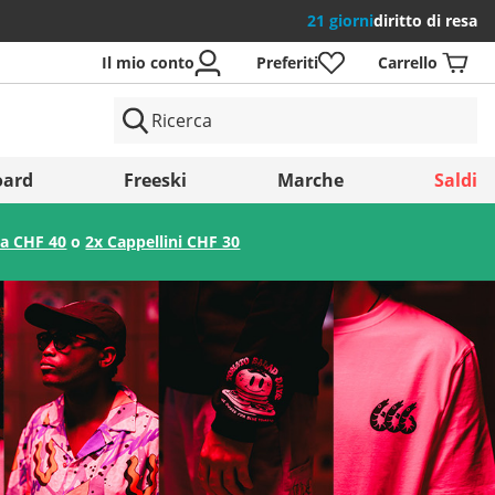
21 giorni
diritto di resa
Il mio conto
Preferiti
Carrello
si
ard
Freeski
Marche
Saldi
 a CHF 40
o
2x Cappellini CHF 30
Salva