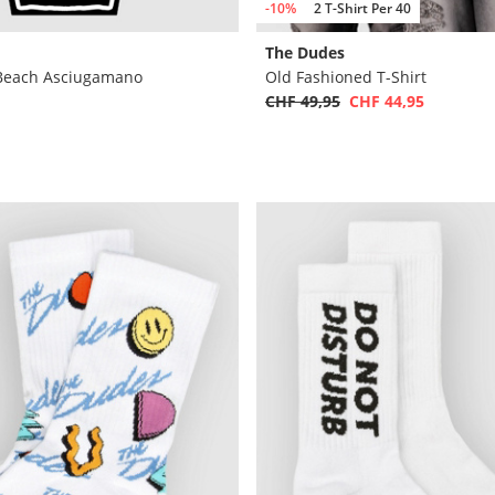
-10%
2 T-Shirt Per 40
The Dudes
n Beach Asciugamano
Old Fashioned T-Shirt
CHF 49,95
CHF 44,95