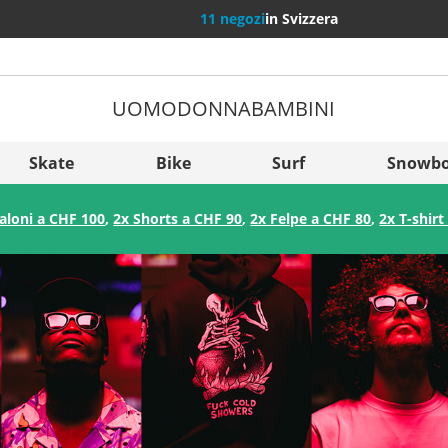
11 negozi
in Svizzera
UOMO
DONNA
BAMBINI
Più Pae
Sverige
Skate
Bike
Surf
Snowbo
Slovenija
aloni a CHF 100
,
2x Shorts a CHF 90
,
2x Felpe a CHF 80
,
2x T-shirt
België (Nederlands)
Belgique (Français)
Danmark
Norge