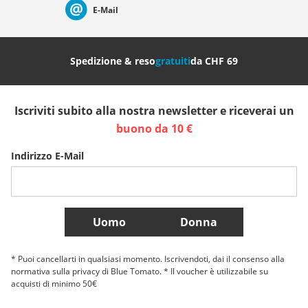
E-Mail
Nederland
Italia (Italiano)
Italien (Deutsch)
Spedizione & reso
gratuiti
da CHF 69
España
Suomi
United Kingdom
Iscriviti subito alla nostra newsletter e riceverai un
Sverige
Slovenija
België (Nederlands)
buono da 10 €
Indirizzo E-Mail
Belgique (Français)
Danmark
Norge
Più Paesi
Uomo
Donna
* Puoi cancellarti in qualsiasi momento. Iscrivendoti, dai il consenso alla
normativa sulla privacy di Blue Tomato. * Il voucher è utilizzabile su
acquisti di minimo 50€