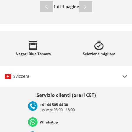
1 di 1 pagine
Negozi
Blue Tomato
Selezione
migliore
Svizzera
Scegli il paese
Servizio clienti (orari CET)
+41 44 505 44 30
lun-ven: 08:00 - 18:00
Deutschland
Österreich
Schweiz (Deutsch)
WhatsApp
Suisse (Français)
Svizzera (Italiano)
France