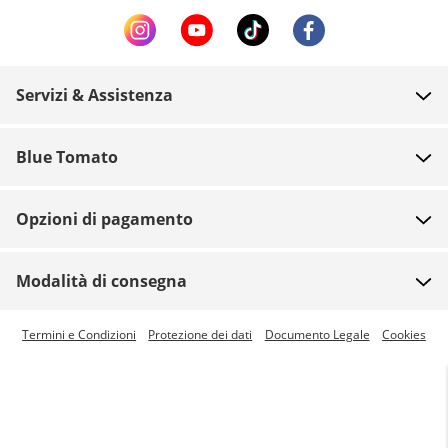
Servizi & Assistenza
FAQ
Blue Tomato
Contatti
Chi siamo
Pagamento
Opzioni di pagamento
Negozi
Spedizione
Posti di lavoro
Resi
Modalità di consegna
Team
Buoni
Termini e Condizioni
Protezione dei dati
Documento Legale
Cookies
Blue World
Tracciamento dell'ordine
Pagamento con bonifico
Stampa
Disponibile la spedizione espressa
Zumiez