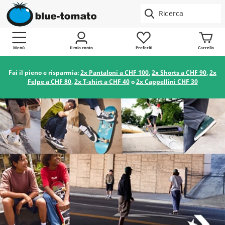
Menù
Il mio conto
Preferiti
Carrello
Fai il pieno e risparmia:
2x Pantaloni a CHF 100
,
2x Shorts a CHF 90
,
2x
Felpe a CHF 80
,
2x T-shirt a CHF 40
o
2x Cappellini CHF 30