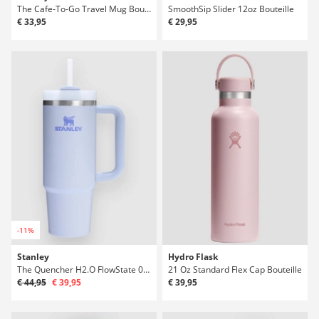
The Cafe-To-Go Travel Mug Bouteille
SmoothSip Slider 12oz Bouteille
€ 33,95
€ 29,95
-11%
Stanley
Hydro Flask
The Quencher H2.O FlowState 0.89L / 30oz Bouteille
21 Oz Standard Flex Cap Bouteille
€ 44,95
€ 39,95
€ 39,95