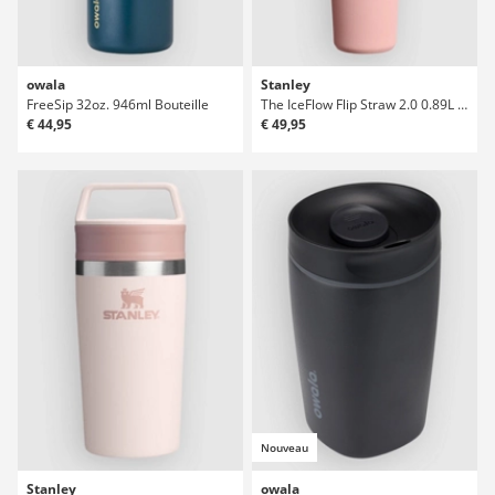
owala
Stanley
FreeSip 32oz. 946ml Bouteille
The IceFlow Flip Straw 2.0 0.89L / 30oz Bouteille
€ 44,95
€ 49,95
Nouveau
Stanley
owala