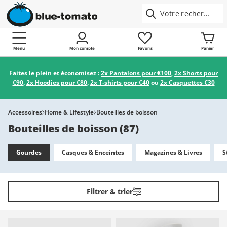
Menu
Mon compte
Favoris
Panier
Faites le plein et économisez :
2x Pantalons pour €100
,
2x Shorts pour
€90
,
2x Hoodies pour €80
,
2x T-shirts pour €40
ou
2x Casquettes €30
Accessoires
Home & Lifestyle
Bouteilles de boisson
Bouteilles de boisson
(
87
)
Gourdes
Casques & Enceintes
Magazines & Livres
S
Filtrer & trier