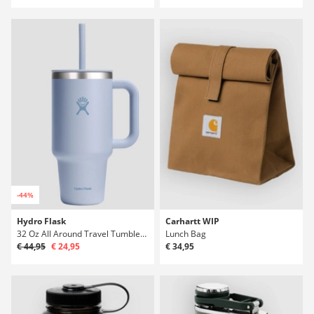
-44%
Hydro Flask
Carhartt WIP
32 Oz All Around Travel Tumbler Bouteille
Lunch Bag
€ 44,95
€ 24,95
€ 34,95