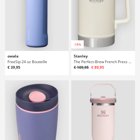
-18%
owala
Stanley
FreeSip 24 oz Bouteille
The Perfect-Brew French Press Bouteille
€ 39,95
€ 109,95
€ 89,95