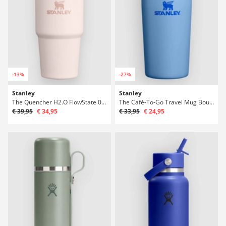
-13%
-27%
Stanley
Stanley
The Quencher H2.O FlowState 0.6L / 20oz Bouteille
The Café-To-Go Travel Mug Bouteille
€ 39,95
€ 34,95
€ 33,95
€ 24,95