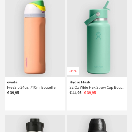
-11%
owala
Hydro Flask
FreeSip 24oz. 710ml Bouteille
32 Oz Wide Flex Straw Cap Bouteille
€ 39,95
€ 44,95
€ 39,95