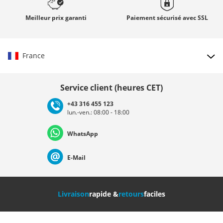
Meilleur prix
garanti
Paiement sécurisé avec
SSL
France
Choisir le pays
Service client (heures CET)
+43 316 455 123
lun.-ven.: 08:00 - 18:00
Deutschland
Österreich
Schweiz (Deutsch)
WhatsApp
Suisse (Français)
Svizzera (Italiano)
France
E-Mail
Nederland
Italia (Italiano)
Italien (Deutsch)
Livraison
rapide &
retours
faciles
España
Suomi
United Kingdom