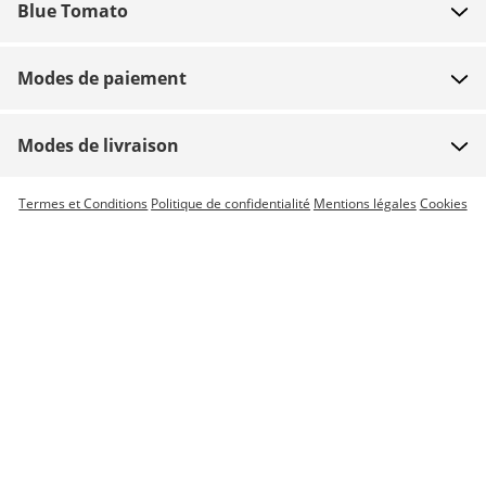
Blue Tomato
Contact
À propos
Paiement
Modes de paiement
Magasins
Livraison
Emplois
Retours
Modes de livraison
Team riders
Bon d'achat
Livraison express possible
Termes et Conditions
Politique de confidentialité
Mentions légales
Cookies
Blue World
Suivi commande
Presse
Zumiez