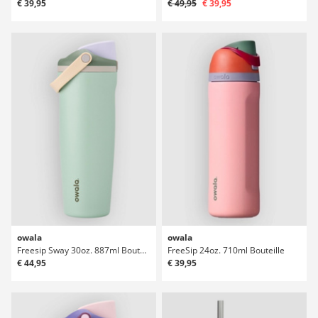
€ 39,95
€ 49,95
€ 39,95
owala
owala
Freesip Sway 30oz. 887ml Bouteille
FreeSip 24oz. 710ml Bouteille
€ 44,95
€ 39,95