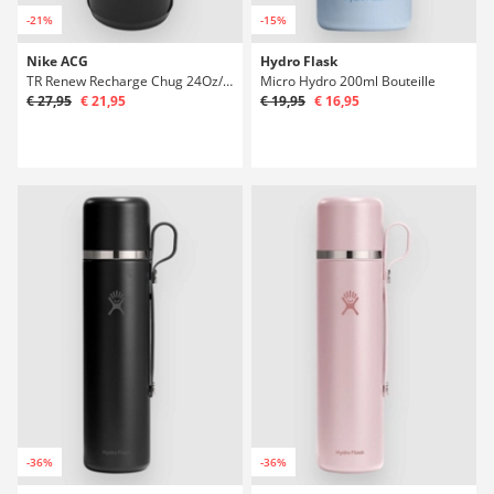
-21%
-15%
Nike ACG
Hydro Flask
TR Renew Recharge Chug 24Oz/709ml Grph Bouteille
Micro Hydro 200ml Bouteille
€ 27,95
€ 21,95
€ 19,95
€ 16,95
-36%
-36%