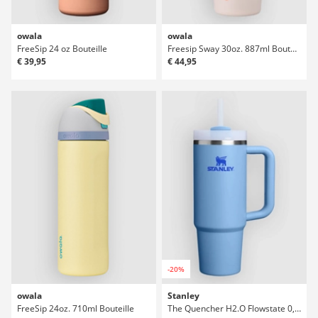
owala
owala
FreeSip 24 oz Bouteille
Freesip Sway 30oz. 887ml Bouteille
€ 39,95
€ 44,95
-20%
owala
Stanley
FreeSip 24oz. 710ml Bouteille
The Quencher H2.O Flowstate 0,89l Bouteille