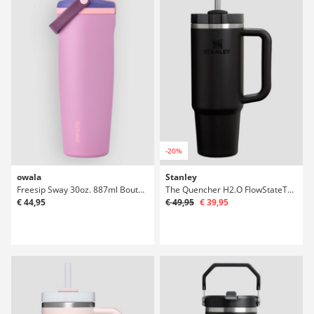
-20%
owala
Stanley
Freesip Sway 30oz. 887ml Bouteille
The Quencher H2.O FlowStateTumbler 0,89l Bouteille
€ 44,95
€ 49,95
€ 39,95