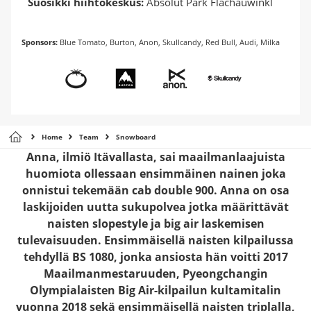
Suosikki hiihtokeskus:
Absolut Park Flachauwinkl
Sponsors:
Blue Tomato, Burton, Anon, Skullcandy, Red Bull, Audi, Milka
Home
Team
Snowboard
Anna, ilmiö Itävallasta, sai maailmanlaajuista
huomiota ollessaan ensimmäinen nainen joka
onnistui tekemään cab double 900. Anna on osa
laskijoiden uutta sukupolvea jotka määrittävät
naisten slopestyle ja big air laskemisen
tulevaisuuden. Ensimmäisellä naisten kilpailussa
tehdyllä BS 1080, jonka ansiosta hän voitti 2017
Maailmanmestaruuden, Pyeongchangin
Olympialaisten Big Air-kilpailun kultamitalin
vuonna 2018 sekä ensimmäisellä naisten triplalla,