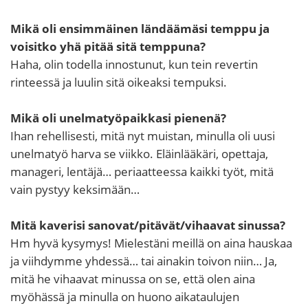
Mikä oli ensimmäinen ländäämäsi temppu ja
voisitko yhä pitää sitä temppuna?
Haha, olin todella innostunut, kun tein revertin
rinteessä ja luulin sitä oikeaksi tempuksi.
Mikä oli unelmatyöpaikkasi pienenä?
Ihan rehellisesti, mitä nyt muistan, minulla oli uusi
unelmatyö harva se viikko. Eläinlääkäri, opettaja,
manageri, lentäjä… periaatteessa kaikki työt, mitä
vain pystyy keksimään…
Mitä kaverisi sanovat/pitävät/vihaavat sinussa?
Hm hyvä kysymys! Mielestäni meillä on aina hauskaa
ja viihdymme yhdessä… tai ainakin toivon niin… Ja,
mitä he vihaavat minussa on se, että olen aina
myöhässä ja minulla on huono aikataulujen