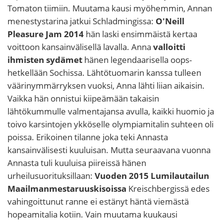
Tomaton tiimiin. Muutama kausi myöhemmin, Annan
menestystarina jatkui Schladmingissa:
O'Neill
Pleasure Jam 2014
hän laski ensimmäistä kertaa
voittoon kansainvälisellä lavalla. Anna
valloitti
ihmisten sydämet
hänen legendaarisella oops-
hetkellään Sochissa. Lähtötuomarin kanssa tulleen
väärinymmärryksen vuoksi, Anna lähti liian aikaisin.
Vaikka hän onnistui kiipeämään takaisin
lähtökummulle valmentajansa avulla, kaikki huomio ja
toivo karsintojen ykköselle olympiamitalin suhteen oli
poissa. Erikoinen tilanne joka teki Annasta
kansainvälisesti kuuluisan. Mutta seuraavana vuonna
Annasta tuli kuuluisa piireissä hänen
urheilusuorituksillaan:
Vuoden 2015 Lumilautailun
Maailmanmestaruuskisoissa
Kreischbergissä edes
vahingoittunut ranne ei estänyt häntä viemästä
hopeamitalia kotiin. Vain muutama kuukausi