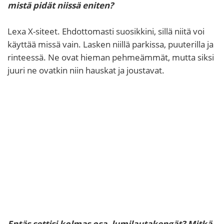
mistä pidät niissä eniten?
Lexa X-siteet. Ehdottomasti suosikkini, sillä niitä voi
käyttää missä vain. Lasken niillä parkissa, puuterilla ja
rinteessä. Ne ovat hieman pehmeämmät, mutta siksi
juuri ne ovatkin niin hauskat ja joustavat.
Entäs settisi kolmas osa, lumilautakengät? Mitkä