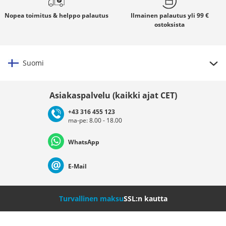
Nopea toimitus
& helppo palautus
Ilmainen palautus
yli 99 €
ostoksista
Suomi
Valitse maat
Asiakaspalvelu (kaikki ajat CET)
+43 316 455 123
ma-pe: 8.00 - 18.00
Deutschland
Österreich
Schweiz (Deutsch)
WhatsApp
Suisse (Français)
Svizzera (Italiano)
France
E-Mail
Nederland
Italia (Italiano)
Italien (Deutsch)
Turvallinen maksu
SSL:n kautta
España
Suomi
United Kingdom