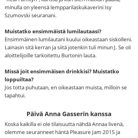
minulla on yleensä lempparilaskukaverini Isy
Szumovski seuranani.
Muistatko ensimmäistä lumilautaasi?
Ensimmäinen lumilautani kuului oikeastaan siskolleni.
Lainasin sitä kerran ja siitä jotenkin tuli minun J. Se oli
aloittelijoille tarkoitettu Burtonin lauta.
Missä joit ensimmäisen drinkkisi? Muistatko
loppuiltaa?
Jos totta puhutaan, en oikeastaan muista, milloin se
tapahtui.
Päivä Anna Gasserin kanssa
Koska kaikilla ei ole tilaisuutta nähdä Annaa livenä,
olemme seuranneet häntä Pleasure Jam 2015 ja