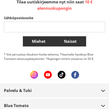
Tilaa uutiskirjeemme nyt niin saat
10 €
alennuskupongin
Sverige
Slovenija
België (Nederlands)
Sähköpostiosoite
Belgique (Français)
Danmark
Norge
Lisää maita
Miehet
Naiset
* Voit peruuttaa tilauksen koska tahansa. Tilaamalla hyväksyt Blue
Tomaton tietosuojakäytännön. *Kupongin minimi ostoarvo on 50 €.
Palvelu & Tuki
FAQ
Blue Tomato