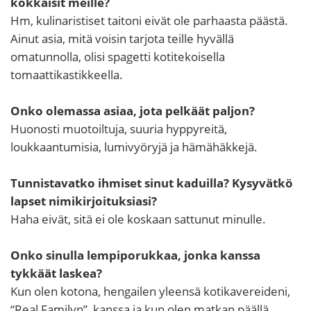
kokkaisit meille?
Hm, kulinaristiset taitoni eivät ole parhaasta päästä.
Ainut asia, mitä voisin tarjota teille hyvällä
omatunnolla, olisi spagetti kotitekoisella
tomaattikastikkeella.
Onko olemassa asiaa, jota pelkäät paljon?
Huonosti muotoiltuja, suuria hyppyreitä,
loukkaantumisia, lumivyöryjä ja hämähäkkejä.
Tunnistavatko ihmiset sinut kaduilla? Kysyvätkö
lapset nimikirjoituksiasi?
Haha eivät, sitä ei ole koskaan sattunut minulle.
Onko sinulla lempiporukkaa, jonka kanssa
tykkäät laskea?
Kun olen kotona, hengailen yleensä kotikavereideni,
“Real Familyn”, kanssa ja kun olen matkan päällä,