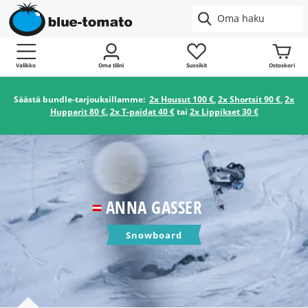
Valikko
Oma tilini
Suosikit
Ostoskori
Säästä bundle-tarjouksillamme:
2x Housut 100 €
,
2x Shortsit 90 €
,
2x
Hupparit 80 €
,
2x T-paidat 40 €
tai
2x Lippikset 30 €
ANNA GASSER
Snowboard