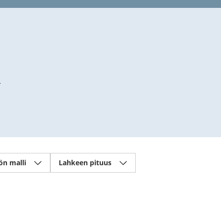
.
ön malli
Lahkeen pituus