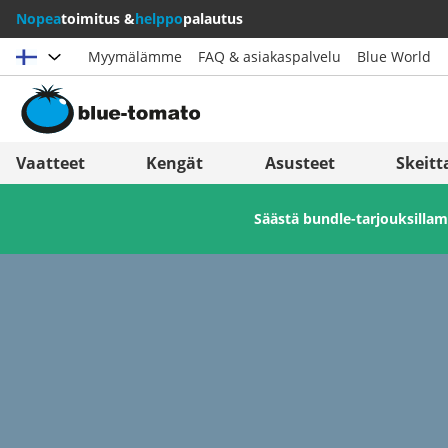
Nopea
toimitus &
helppo
palautus
Myymälämme
FAQ & asiakaspalvelu
Blue World
Valitse maat
Deutschland
Nederland
Vaatteet
Kengät
Asusteet
Skeitt
Österreich
Italia (Italiano)
Säästä bundle-tarjouksill
Schweiz (Deutsch)
Italien (Deutsch)
Suisse (Français)
España
Svizzera (Italiano)
Suomi
France
United Kingdom