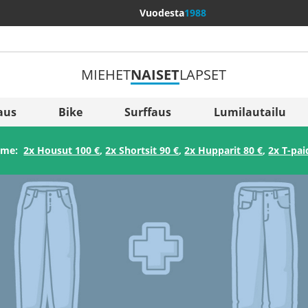
Vuodesta
1988
MIEHET
NAISET
LAPSET
Lisää maita
Sverige
aus
Bike
Surffaus
Lumilautailu
Slovenija
amme:
2x Housut 100 €
,
2x Shortsit 90 €
,
2x Hupparit 80 €
,
2x T-pai
België (Nederlands)
Belgique (Français)
Danmark
Norge