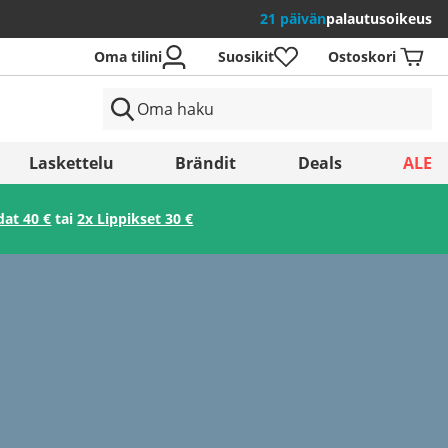
21 päivän
palautusoikeus
Oma tilini
Suosikit
Ostoskori
Laskettelu
Brändit
Deals
ALE
dat 40 €
tai
2x Lippikset 30 €
Tallenna