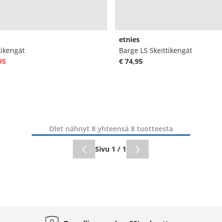
etnies
tikengät
Barge LS Skeittikengät
95
€ 74,95
Olet nähnyt 8 yhteensä 8 tuotteesta
Sivu 1 / 1