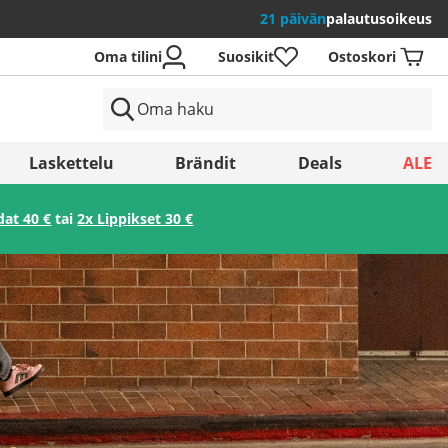
21 päivän
palautusoikeus
Oma tilini
Suosikit
Ostoskori
Laskettelu
Brändit
Deals
ALE
dat 40 €
tai
2x Lippikset 30 €
Tallenna