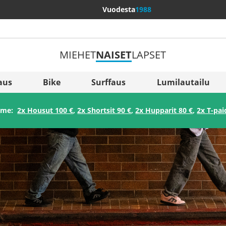
Vuodesta
1988
MIEHET
NAISET
LAPSET
Lisää maita
Sverige
aus
Bike
Surffaus
Lumilautailu
Slovenija
amme:
2x Housut 100 €
,
2x Shortsit 90 €
,
2x Hupparit 80 €
,
2x T-pai
België (Nederlands)
Belgique (Français)
Danmark
Norge