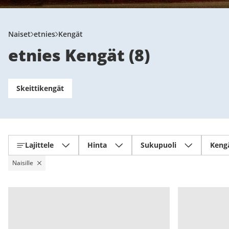
Naiset
etnies
Kengät
etnies Kengät
(
8
)
Skeittikengät
Lajittele
Hinta
Sukupuoli
Keng
Naisille