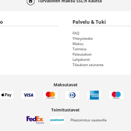
Turvallinen maksu
SSL:n
kautta
to
Palvelu & Tuki
FAQ
Yhteystiedot
Maksu
Toimitus
Palautukset
Lahjakortit
Tilauksen seuranta
Maksutavat
Toimitustavat
Pikatoimitus saatavilla