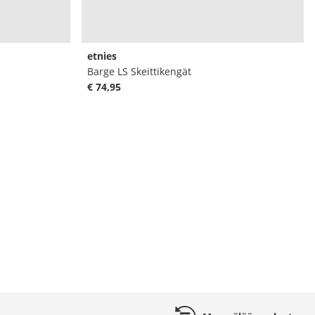
etnies
Barge LS Skeittikengät
€ 74,95