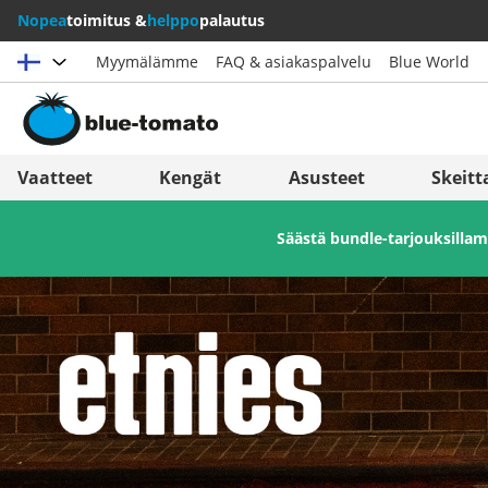
Nopea
toimitus &
helppo
palautus
Myymälämme
FAQ & asiakaspalvelu
Blue World
Valitse maat
Deutschland
Nederland
Vaatteet
Kengät
Asusteet
Skeitt
Österreich
Italia (Italiano)
Säästä bundle-tarjouksill
Schweiz (Deutsch)
Italien (Deutsch)
Suisse (Français)
España
Svizzera (Italiano)
Suomi
France
United Kingdom