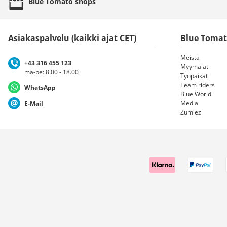
Blue Tomato
shops
Asiakaspalvelu (kaikki ajat CET)
Blue Toma
Meistä
+43 316 455 123
Myymälät
ma-pe: 8.00 - 18.00
Työpaikat
Team riders
WhatsApp
Blue World
Media
E-Mail
Zumiez