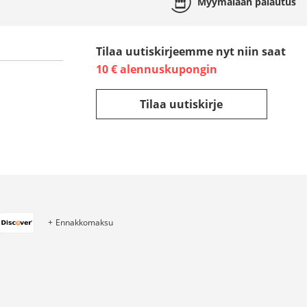
Myymälään
palautus
Tilaa uutiskirjeemme nyt niin saat
10 € alennuskupongin
Tilaa uutiskirje
Ennakkomaksu