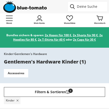
Menü
Mein Konto
Wunschliste
Warenkorb
Bundles sichern & sparen:
2x Hosen für 100 €
,
2x Shorts für 90 €
,
2x
Hoodies für 80 €
,
2x T-Shirts für 40 €
oder
2x Caps für 30 €
Kinder
Gentlemen's Hardware
Gentlemen's Hardware Kinder
(
1
)
Accessoires
1
Filtern & Sortieren
Kinder