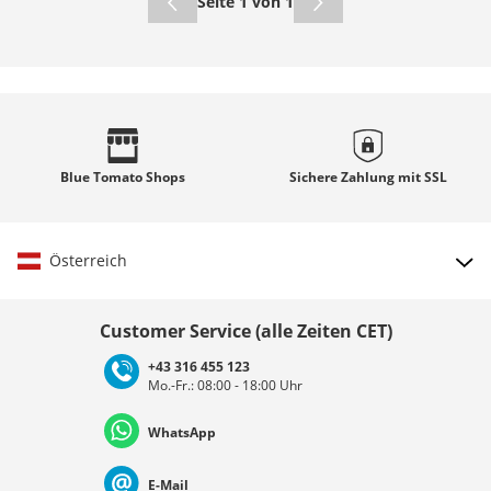
Seite 1 von 1
Blue Tomato
Shops
Sichere Zahlung mit
SSL
Österreich
Land auswählen
Customer Service (alle Zeiten CET)
+43 316 455 123
Mo.-Fr.: 08:00 - 18:00 Uhr
Deutschland
Österreich
Schweiz (Deutsch)
WhatsApp
Suisse (Français)
Svizzera (Italiano)
France
E-Mail