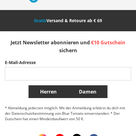
Nederland
Italia (Italiano)
Italien (Deutsch)
Gratis
Versand & Retoure ab € 69
España
Suomi
United Kingdom
Jetzt Newsletter abonnieren und
€10 Gutschein
Sverige
Slovenija
België (Nederlands)
sichern
E-Mail-Adresse
Belgique (Français)
Danmark
Norge
Weitere Länder
Herren
Damen
* Abmeldung jederzeit möglich. Mit der Anmeldung erklärst du dich mit
der Datenschutzbestimmung von Blue Tomato einverstanden. * Der
Gutschein hat einen Mindestkaufwert von 50 €.