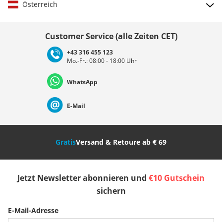
Österreich
Land auswählen
Customer Service (alle Zeiten CET)
+43 316 455 123
Mo.-Fr.: 08:00 - 18:00 Uhr
Deutschland
Österreich
Schweiz (Deutsch)
WhatsApp
Suisse (Français)
Svizzera (Italiano)
France
E-Mail
Nederland
Italia (Italiano)
Italien (Deutsch)
Gratis
Versand & Retoure ab € 69
España
Suomi
United Kingdom
Jetzt Newsletter abonnieren und
€10 Gutschein
Sverige
Slovenija
België (Nederlands)
sichern
E-Mail-Adresse
Belgique (Français)
Danmark
Norge