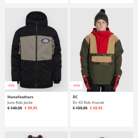
-33%
-56%
Horsefeathers
DC
Juno Kids Jacke
Dc-43 Kids Anorak
€ 149,95
€ 99,95
€ 159,95
€ 69,95