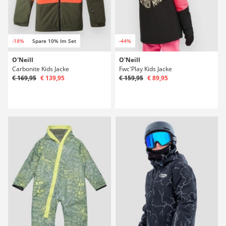
-18%
Spare 10% Im Set
-44%
O'Neill
O'Neill
Carbonite Kids Jacke
Fwc'Play Kids Jacke
€ 169,95
€ 139,95
€ 159,95
€ 89,95