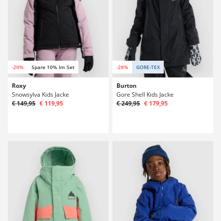
-20%
Spare 10% Im Set
-28%
GORE-TEX
Roxy
Burton
Snowsylva Kids Jacke
Gore Shell Kids Jacke
€ 149,95
€ 119,95
€ 249,95
€ 179,95