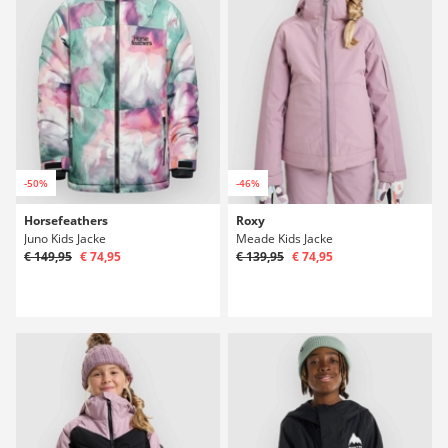
-50%
-46%
Horsefeathers
Roxy
Juno Kids Jacke
Meade Kids Jacke
€ 149,95
€ 74,95
€ 139,95
€ 74,95