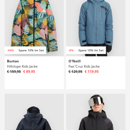
-44%
Spare 10% Im Set
-8%
Spare 10% Im Set
Burton
O'Neill
Hillslope Kids Jacke
Fwc'Cruz Kids Jacke
€ 159,95
€ 89,95
€ 129,95
€ 119,95