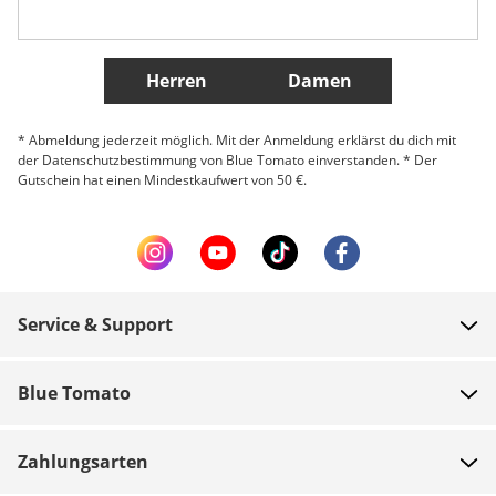
Weitere Länder
Herren
Damen
* Abmeldung jederzeit möglich. Mit der Anmeldung erklärst du dich mit
der Datenschutzbestimmung von Blue Tomato einverstanden. * Der
Gutschein hat einen Mindestkaufwert von 50 €.
Service & Support
FAQ
Blue Tomato
Zahlung
Über uns
Versand
Zahlungsarten
Shops
Rücksendungen