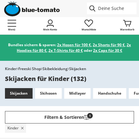
Menü
Mein Konto
Wunschliste
Warenkorb
Bundles sichern & sparen:
2x Hosen für 100 €
,
2x Shorts für 90 €
,
2x
Hoodies für 80 €
,
2x T-Shirts für 40 €
oder
2x Caps für 30 €
Kinder
Freeski Shop
Skibekleidung
Skijacken
Skijacken für Kinder
(
132
)
Skijacken
Skihosen
Midlayer
Handschuhe
Fu
1
Filtern & Sortieren
Kinder