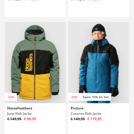
-33%
-20%
Spare 10% Im Set
Horsefeathers
Picture
Juno Kids Jacke
Cossmo Kids Jacke
€ 149,95
€ 99,95
€ 149,95
€ 119,95