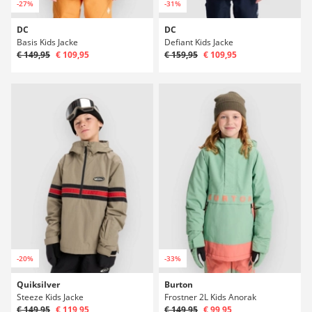
-27%
-31%
DC
DC
Basis Kids Jacke
Defiant Kids Jacke
€ 149,95
€ 109,95
€ 159,95
€ 109,95
-20%
-33%
Quiksilver
Burton
Steeze Kids Jacke
Frostner 2L Kids Anorak
€ 149,95
€ 119,95
€ 149,95
€ 99,95