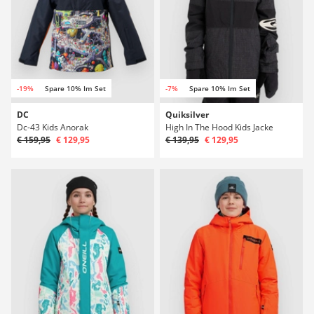
-19%
Spare 10% Im Set
-7%
Spare 10% Im Set
DC
Quiksilver
Dc-43 Kids Anorak
High In The Hood Kids Jacke
€ 159,95
€ 129,95
€ 139,95
€ 129,95