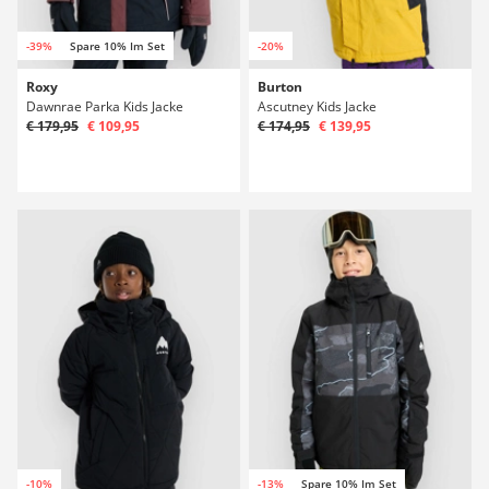
-39%
Spare 10% Im Set
-20%
Roxy
Burton
Dawnrae Parka Kids Jacke
Ascutney Kids Jacke
€ 179,95
€ 109,95
€ 174,95
€ 139,95
-10%
-13%
Spare 10% Im Set