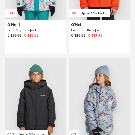
-19%
-8%
Spare 10% Im Set
O'Neill
O'Neill
Fwc'Play Kids Jacke
Fwc'Cruz Kids Jacke
€ 159,95
€ 129,95
€ 129,95
€ 119,95
-11%
Spare 10% Im Set
-7%