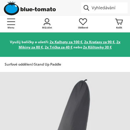
Menu
Můj účet
Oblíbené
Košík
Využij balíčky a ušetři:
2x Kalhoty za 100 €
,
2x Kraťasy za 90 €
,
2x
Mikiny za 80 €
,
2x Trička za 40 €
nebo
2x Kšiltovky 30 €
Surfové oddělení
Stand Up Paddle