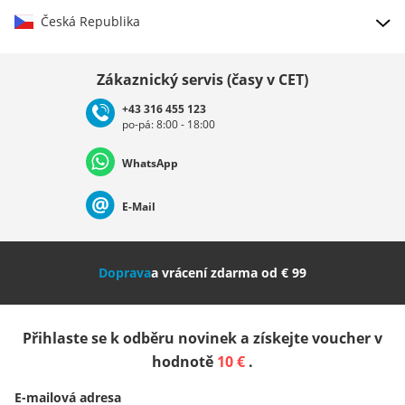
Česká Republika
Vybrat zemi
Zákaznický servis (časy v CET)
+43 316 455 123
po-pá: 8:00 - 18:00
Deutschland
Österreich
Schweiz (Deutsch)
WhatsApp
Suisse (Français)
Svizzera (Italiano)
France
E-Mail
Nederland
Italia (Italiano)
Italien (Deutsch)
Doprava
a vrácení zdarma od € 99
España
Suomi
United Kingdom
Přihlaste se k odběru novinek a získejte voucher v
Sverige
Slovenija
België (Nederlands)
hodnotě
10 €
.
E-mailová adresa