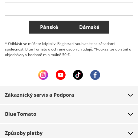
Belgique (Français)
Danmark
Norge
Všechny země
Pánské
Dámské
* Odhlásit se můžete kdykoliv. Registrací souhlasíte se zásadami
společnosti Blue Tomato o ochraně osobních údajů. *Poukaz lze uplatnit u
objednávky v hodnotě minimálně 50 €.
Zákaznický servis a Podpora
FAQ
Blue Tomato
Kontakt
O nás
Platba
Způsoby platby