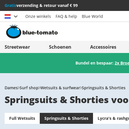
Gratis
verzending & retour vanaf € 99
Onze winkels
FAQ & help
Blue World
Land kiezen
Deutschland
Nederland
Streetwear
Schoenen
Accessoires
Österreich
Italia (Italiano)
Bundel en bespaar:
2x Bro
Schweiz (Deutsch)
Italien (Deutsch)
Suisse (Français)
España
Svizzera (Italiano)
Suomi
Dames
Surf shop
Wetsuits & surfwear
Springsuits & Shorties
Springsuits & Shorties vo
France
United Kingdom
Full Wetsuits
Springsuits & Shorties
Lycra's & rashg