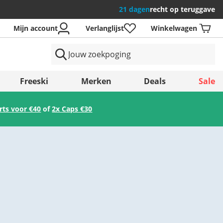
21 dagen
recht op teruggave
Mijn account
Verlanglijst
Winkelwagen
en
Freeski
Merken
Deals
Sale
irts voor €40
of
2x Caps €30
Opslaan