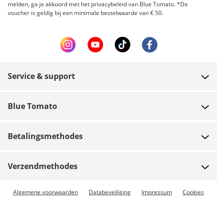
melden, ga je akkoord met het privacybeleid van Blue Tomato. *De
voucher is geldig bij een minimale bestelwaarde van € 50.
Service & support
FAQ
Blue Tomato
Contact
Over ons
Betaling
Betalingsmethodes
Winkels
Verzending
Jobs
Retouren
Verzendmethodes
Team riders
Cadeaubonnen
Express levering beschikbaar
Algemene voorwaarden
Databeveiliging
Impressum
Cookies
Blue World
Bestelling volgen
Vooruitbetaling
Pers