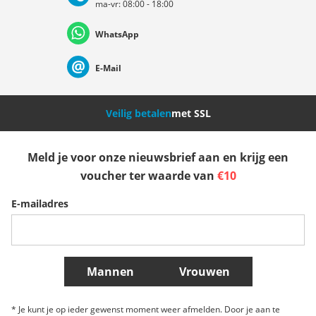
ma-vr: 08:00 - 18:00
Deutschland
Österreich
Schweiz (Deutsch)
WhatsApp
Suisse (Français)
Svizzera (Italiano)
France
E-Mail
Nederland
Italia (Italiano)
Italien (Deutsch)
Veilig betalen
met SSL
España
Suomi
United Kingdom
Meld je voor onze nieuwsbrief aan en krijg een
voucher ter waarde van
€10
Sverige
Slovenija
België (Nederlands)
E-mailadres
Belgique (Français)
Danmark
Norge
Meer landen
Mannen
Vrouwen
* Je kunt je op ieder gewenst moment weer afmelden. Door je aan te