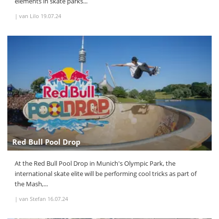
elements in skate parks...
|
van Lilo
19.07.24
Red Bull Pool Drop
At the Red Bull Pool Drop in Munich's Olympic Park, the
international skate elite will be performing cool tricks as part of
the Mash,...
|
van Stefan
16.07.24