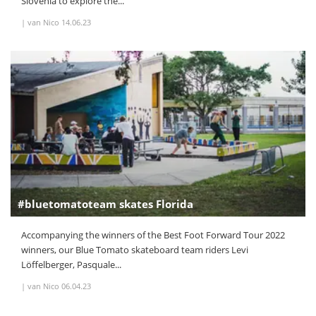
Slovenia to explore the...
|
van Nico
14.06.23
#bluetomatoteam skates Florida
Accompanying the winners of the Best Foot Forward Tour 2022
winners, our Blue Tomato skateboard team riders Levi
Löffelberger, Pasquale...
|
van Nico
06.04.23