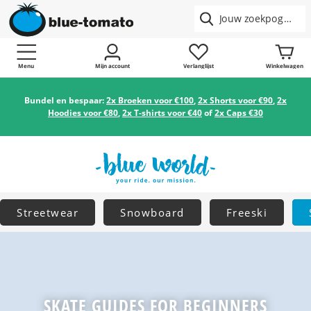
Menu
Mijn account
Verlanglijst
Winkelwagen
Bundel en bespaar:
2x Broeken voor €100
,
2x Shorts voor €90
,
2x
Hoodies voor €80
,
2x T-shirts voor €40
of
2x Caps €30
Streetwear
Snowboard
Freeski
SKATE GUIDES FOR BEGINNERS