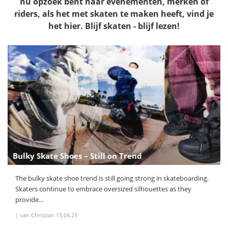
nu opzoek bent naar evenementen, merken of
riders, als het met skaten te maken heeft, vind je
het hier. Blijf skaten - blijf lezen!
Bulky Skate Shoes – Still on Trend
The bulky skate shoe trend is still going strong in skateboarding.
Skaters continue to embrace oversized silhouettes as they
provide...
|
van Christian
15.04.25