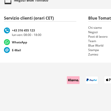
Negozi
Blue Tomato
Servizio clienti (orari CET)
Blue Toma
Chi siamo
+43 316 455 123
Negozi
lun-ven: 08:00 - 18:00
Posti di lavoro
Team
WhatsApp
Blue World
Stampa
E-Mail
Zumiez