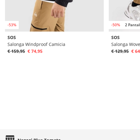
-53%
-50%
2 Pantal
SOS
SOS
Salonga Windproof Camicia
Salonga Wove
€ 159,95
€ 74,95
€ 129,95
€ 64