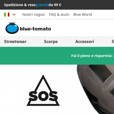
Spedizione & reso
gratuiti
da 99 €
Nostri negozi
FAQ & aiuto
Blue World
Scegli il paese
Deutschland
Nederland
Streetwear
Scarpe
Accessori
S
Österreich
Italia (Italiano)
Fai il pieno e risparmia:
Schweiz (Deutsch)
Italien (Deutsch)
Suisse (Français)
España
Svizzera (Italiano)
Suomi
France
United Kingdom