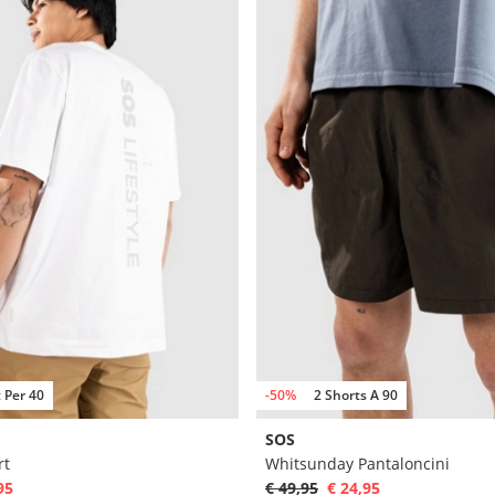
t Per 40
-50%
2 Shorts A 90
SOS
rt
Whitsunday Pantaloncini
95
€ 49,95
€ 24,95