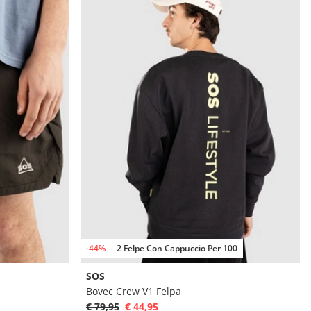
-44%
2 Felpe Con Cappuccio Per 100
SOS
Bovec Crew V1 Felpa
€ 79,95
€ 44,95