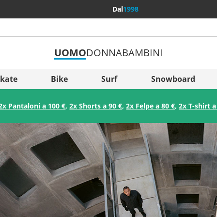
Dal
1998
UOMO
DONNA
BAMBINI
Più Pae
Sverige
kate
Bike
Surf
Snowboard
Slovenija
2x Pantaloni a 100 €
,
2x Shorts a 90 €
,
2x Felpe a 80 €
,
2x T-shirt a
België (Nederlands)
Belgique (Français)
Danmark
Norge