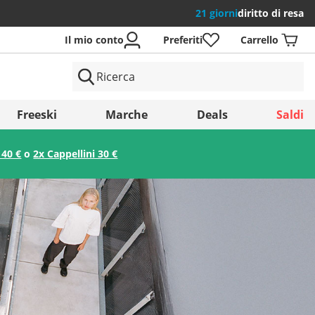
21 giorni
diritto di resa
Il mio conto
Preferiti
Carrello
si
Freeski
Marche
Deals
Saldi
 40 €
o
2x Cappellini 30 €
Salva