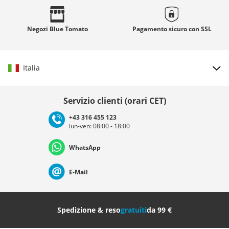
Negozi
Blue Tomato
Pagamento sicuro con
SSL
Italia
Scegli il paese
Servizio clienti (orari CET)
+43 316 455 123
lun-ven: 08:00 - 18:00
Deutschland
Österreich
Schweiz (Deutsch)
WhatsApp
Suisse (Français)
Svizzera (Italiano)
France
E-Mail
Nederland
Italia (Italiano)
Italien (Deutsch)
Spedizione & reso
gratuiti
da 99 €
España
Suomi
United Kingdom