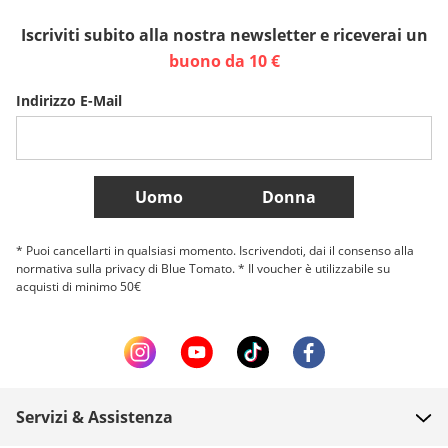
Iscriviti subito alla nostra newsletter e riceverai un
Sverige
Slovenija
België (Nederlands)
buono da 10 €
Indirizzo E-Mail
Belgique (Français)
Danmark
Norge
Più Paesi
Uomo
Donna
* Puoi cancellarti in qualsiasi momento. Iscrivendoti, dai il consenso alla
normativa sulla privacy di Blue Tomato. * Il voucher è utilizzabile su
acquisti di minimo 50€
Servizi & Assistenza