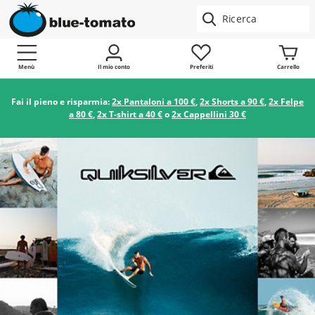
Menù
Il mio conto
Preferiti
Carrello
Fai il pieno e risparmia:
2x Pantaloni a 100 €
,
2x Shorts a 90 €
,
2x Felpe
a 80 €
,
2x T-shirt a 40 €
o
2x Cappellini 30 €