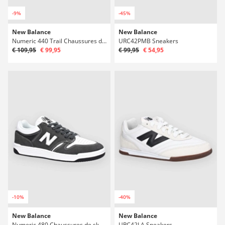
-9%
-45%
New Balance
New Balance
Numeric 440 Trail Chaussures de skate
URC42PMB Sneakers
€ 109,95
€ 99,95
€ 99,95
€ 54,95
-10%
-40%
New Balance
New Balance
Numeric 480 Chaussures de skate
URC42LA Sneakers