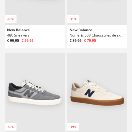
-40%
-11%
New Balance
New Balance
480 Sneakers
Numeric 508 Chaussures de skate
€ 99,95
€ 59,95
€ 89,95
€ 79,95
-50%
-19%