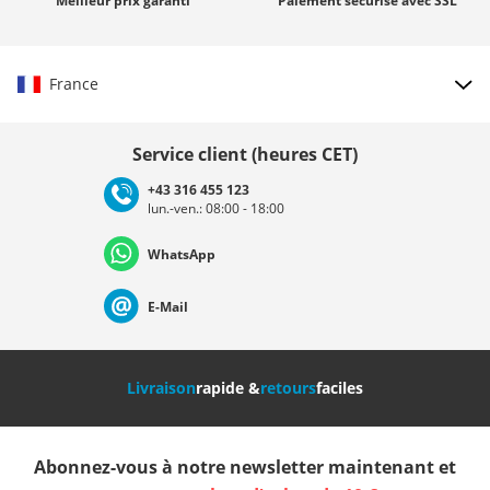
Meilleur prix
garanti
Paiement sécurisé avec
SSL
France
Choisir le pays
Service client (heures CET)
+43 316 455 123
lun.-ven.: 08:00 - 18:00
Deutschland
Österreich
Schweiz (Deutsch)
WhatsApp
Suisse (Français)
Svizzera (Italiano)
France
E-Mail
Nederland
Italia (Italiano)
Italien (Deutsch)
Livraison
rapide &
retours
faciles
España
Suomi
United Kingdom
Abonnez-vous à notre newsletter maintenant et
Sverige
Slovenija
België (Nederlands)