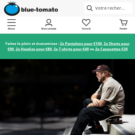
Menu
Mon compte
Favoris
Panier
Faites le plein et économisez :
2x Pantalons pour €100
,
2x Shorts pour
€90
,
2x Hoodies pour €80
,
2x T-shirts pour €40
ou
2x Casquettes €30