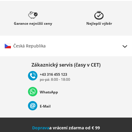
Garance
nejnižší ceny
Nejlepší
výběr
Česká Republika
Vybrat zemi
Zákaznický servis (časy v CET)
+43 316 455 123
po-pá: 8:00 - 18:00
Deutschland
Österreich
Schweiz (Deutsch)
WhatsApp
Suisse (Français)
Svizzera (Italiano)
France
E-Mail
Nederland
Italia (Italiano)
Italien (Deutsch)
Doprava
a vrácení zdarma od € 99