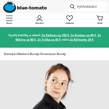
Menu
Můj účet
Oblíbené
Košík
Využij balíčky a ušetři:
2x Kalhoty za 100 €
,
2x Kraťasy za 90 €
,
2x
Mikiny za 80 €
,
2x Trička za 40 €
nebo
2x Kšiltovky 30 €
Dámské
Oblečení
Bundy
Streetwear Bundy