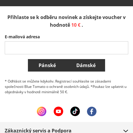
España
Suomi
United Kingdom
Přihlaste se k odběru novinek a získejte voucher v
Sverige
Slovenija
België (Nederlands)
hodnotě
10 €
.
E-mailová adresa
Belgique (Français)
Danmark
Norge
Všechny země
Pánské
Dámské
* Odhlásit se můžete kdykoliv. Registrací souhlasíte se zásadami
společnosti Blue Tomato o ochraně osobních údajů. *Poukaz lze uplatnit u
objednávky v hodnotě minimálně 50 €.
Zákaznický servis a Podpora