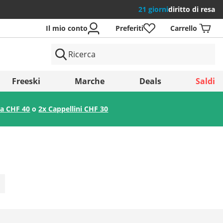
21 giorni
diritto di resa
Il mio conto
Preferiti
Carrello
si
Freeski
Marche
Deals
Saldi
 a CHF 40
o
2x Cappellini CHF 30
Salva