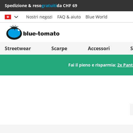
Spedizione & reso
gratuiti
da CHF 69
Nostri negozi
FAQ & aiuto
Blue World
Scegli il paese
Deutschland
Nederland
Streetwear
Scarpe
Accessori
S
Österreich
Italia (Italiano)
Fai il pieno e risparmia:
2x Pant
Schweiz (Deutsch)
Italien (Deutsch)
Suisse (Français)
España
Svizzera (Italiano)
Suomi
France
United Kingdom