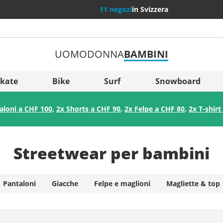
11 negozi
in Svizzera
UOMO
DONNA
BAMBINI
Più Pae
Sverige
kate
Bike
Surf
Snowboard
Slovenija
aloni a CHF 100
,
2x Shorts a CHF 90
,
2x Felpe a CHF 80
,
2x T-shirt
België (Nederlands)
Belgique (Français)
Streetwear per bambini
Danmark
Norge
Pantaloni
Giacche
Felpe e maglioni
Magliette & top