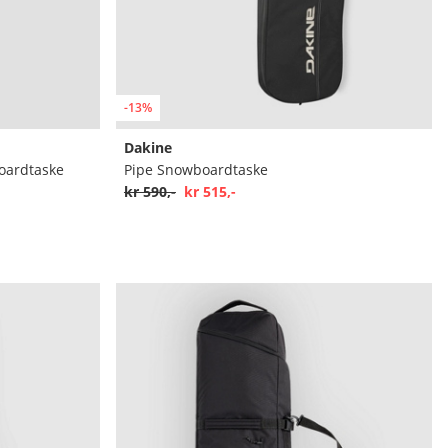
-13%
Dakine
oardtaske
Pipe Snowboardtaske
kr 590,-
kr 515,-