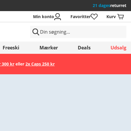
21 dages
returret
Min konto
Favoritter
Kurv
Freeski
Mærker
Deals
Udsalg
r 300 kr
eller
2x Caps 250 kr
Gem