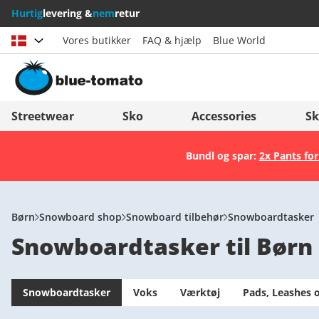
Hurtig
levering &
nem
retur
Vores butikker
FAQ & hjælp
Blue World
Vælg land
Deutschland
Nederland
Streetwear
Sko
Accessories
Sk
Österreich
Italia (Italiano)
Bundl og spar:
2x Pants for
Schweiz (Deutsch)
Italien (Deutsch)
Suisse (Français)
España
Svizzera (Italiano)
Suomi
Børn
Snowboard shop
Snowboard tilbehør
Snowboardtasker
Snowboardtasker til Børn
France
United Kingdom
Snowboardtasker
Voks
Værktøj
Pads, Leashes 