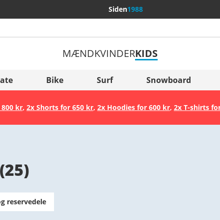
Siden
1988
MÆND
KVINDER
KIDS
Flere lande
Sverige
ate
Bike
Surf
Snowboard
Slovenija
 800 kr
,
2x Shorts for 650 kr
,
2x Hoodies for 600 kr
,
2x T-shirts fo
België (Nederlands)
Belgique (Français)
Danmark
(
25
)
Norge
og reservedele