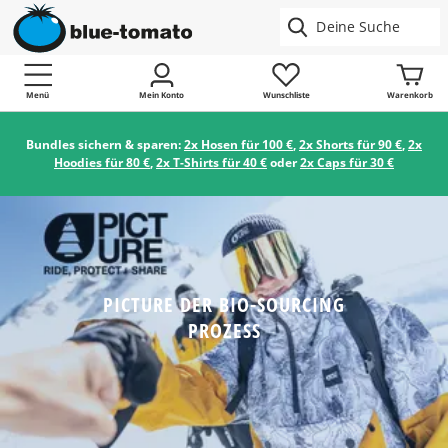
Menü
Mein Konto
Wunschliste
Warenkorb
Bundles sichern & sparen:
2x Hosen für 100 €
,
2x Shorts für 90 €
,
2x
Hoodies für 80 €
,
2x T-Shirts für 40 €
oder
2x Caps für 30 €
PICTURE DER BIO-SOURCING
PROZESS