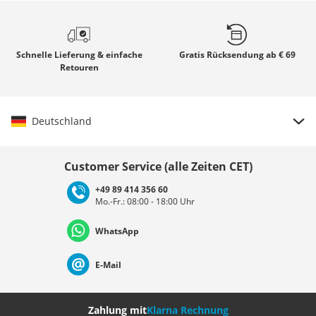
Schnelle
Lieferung & einfache
Gratis
Rücksendung ab € 69
Retouren
Deutschland
Land auswählen
Customer Service (alle Zeiten CET)
+49 89 414 356 60
Mo.-Fr.: 08:00 - 18:00 Uhr
Deutschland
Österreich
Schweiz (Deutsch)
WhatsApp
Suisse (Français)
Svizzera (Italiano)
France
E-Mail
Nederland
Italia (Italiano)
Italien (Deutsch)
Zahlung mit
Klarna Rechnung