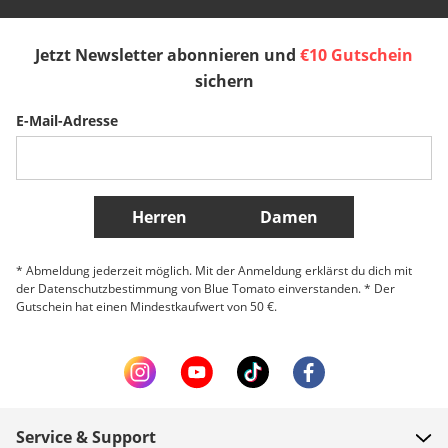
España
Suomi
United Kingdom
Jetzt Newsletter abonnieren und
€10 Gutschein
sichern
Sverige
Slovenija
België (Nederlands)
E-Mail-Adresse
Belgique (Français)
Danmark
Norge
Weitere Länder
Herren
Damen
* Abmeldung jederzeit möglich. Mit der Anmeldung erklärst du dich mit
der Datenschutzbestimmung von Blue Tomato einverstanden. * Der
Gutschein hat einen Mindestkaufwert von 50 €.
Service & Support