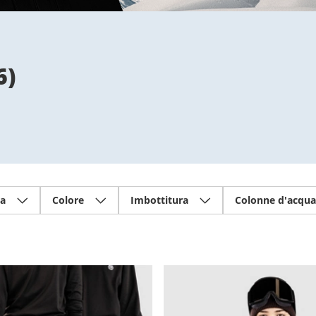
6
)
ia
Colore
Imbottitura
Colonne d'acqua