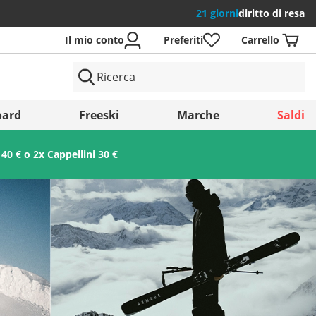
21 giorni
diritto di resa
Il mio conto
Preferiti
Carrello
si
ard
Freeski
Marche
Saldi
 40 €
o
2x Cappellini 30 €
Salva