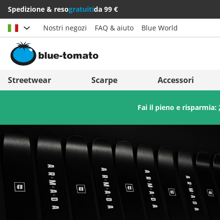
Spedizione & reso
gratuiti
da 99 €
Nostri negozi
FAQ & aiuto
Blue World
Scegli il paese
Deutschland
Nederland
Streetwear
Scarpe
Accessori
Österreich
Italia (Italiano)
Fai il pieno e risparmia:
Schweiz (Deutsch)
Italien (Deutsch)
Suisse (Français)
España
Svizzera (Italiano)
Suomi
France
United Kingdom