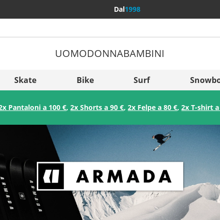
Dal
1998
UOMO
DONNA
BAMBINI
Più Pae
Sverige
Skate
Bike
Surf
Snowbo
Slovenija
2x Pantaloni a 100 €
,
2x Shorts a 90 €
,
2x Felpe a 80 €
,
2x T-shirt a
België (Nederlands)
Belgique (Français)
Danmark
Norge