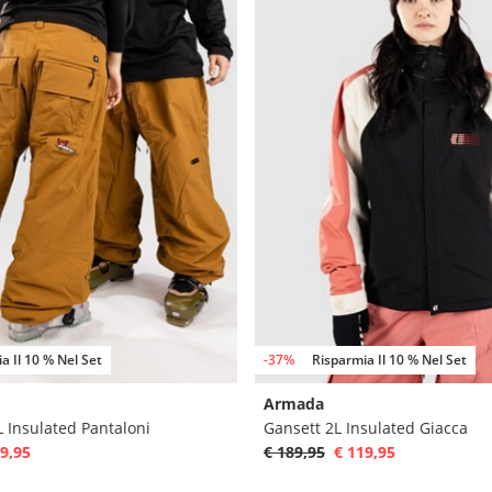
a Il 10 % Nel Set
-37%
Risparmia Il 10 % Nel Set
Armada
 Insulated Pantaloni
Gansett 2L Insulated Giacca
9,95
€ 189,95
€ 119,95