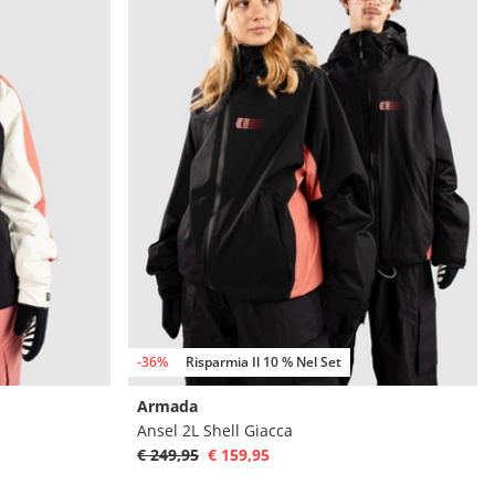
-36%
Risparmia Il 10 % Nel Set
Armada
Ansel 2L Shell Giacca
€ 249,95
€ 159,95