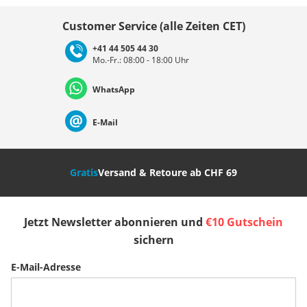
Land auswählen
Customer Service (alle Zeiten CET)
+41 44 505 44 30
Mo.-Fr.: 08:00 - 18:00 Uhr
Deutschland
Österreich
Schweiz (Deutsch)
WhatsApp
Suisse (Français)
Svizzera (Italiano)
France
E-Mail
Nederland
Italia (Italiano)
Italien (Deutsch)
Gratis
Versand & Retoure ab CHF 69
España
Suomi
United Kingdom
Jetzt Newsletter abonnieren und
€10 Gutschein
Sverige
Slovenija
België (Nederlands)
sichern
E-Mail-Adresse
Belgique (Français)
Danmark
Norge