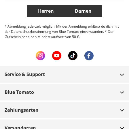
Weitere Länder
Herren
Damen
* Abmeldung jederzeit möglich. Mit der Anmeldung erklärst du dich mit
der Datenschutzbestimmung von Blue Tomato einverstanden. * Der
Gutschein hat einen Mindestkaufwert von 50 €.
Service & Support
FAQ
Blue Tomato
Zahlung
Über uns
Versand
Zahlungsarten
Shops
Rücksendungen
Jobs
Gutscheine
Versandarten