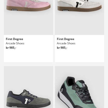
First Degree
First Degree
Arcade Shoes
Arcade Shoes
kr 985,-
kr 985,-