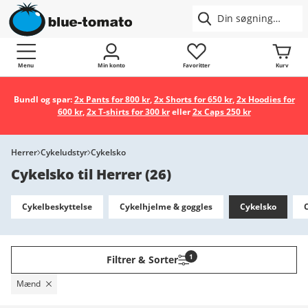
Menu
Min konto
Favoritter
Kurv
Bundl og spar:
2x Pants for 800 kr
,
2x Shorts for 650 kr
,
2x Hoodies for
600 kr
,
2x T-shirts for 300 kr
eller
2x Caps 250 kr
Herrer
Cykeludstyr
Cykelsko
Cykelsko til Herrer
(
26
)
Cykelbeskyttelse
Cykelhjelme & goggles
Cykelsko
1
Filtrer & Sorter
Mænd