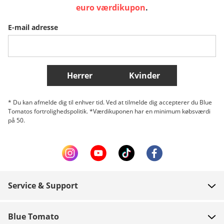
Sverige
Slovenija
België (Nederlands)
euro værdikupon
.
E-mail adresse
Belgique (Français)
Danmark
Norge
Flere lande
Herrer
Kvinder
* Du kan afmelde dig til enhver tid. Ved at tilmelde dig accepterer du Blue
Tomatos fortrolighedspolitik. *Værdikuponen har en minimum købsværdi
på 50.
Service & Support
FAQ
Blue Tomato