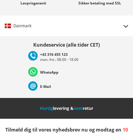
Lavprisgaranti
Sikker betaling med
SSL
Danmark
Vælg land
Kundeservice (alle tider CET)
+43 316 455 123
man.-fre.: 08.00 - 18.00
Deutschland
Österreich
Schweiz (Deutsch)
WhatsApp
Suisse (Français)
Svizzera (Italiano)
France
E-Mail
Nederland
Italia (Italiano)
Italien (Deutsch)
Hurtig
levering &
nem
retur
España
Suomi
United Kingdom
Tilmeld dig til vores nyhedsbrev nu og modtag en
10