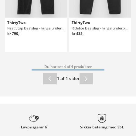
ThirtyTwo
ThirtyTwo
Rest Stop Basislag - lange underbukser
Ridelite Basislag - lange underbukser
kr 790,-
kr 435,-
Du har set 4 af 4 produkter
1 af 1 sider
Lavprisgaranti
Sikker betaling med
SSL