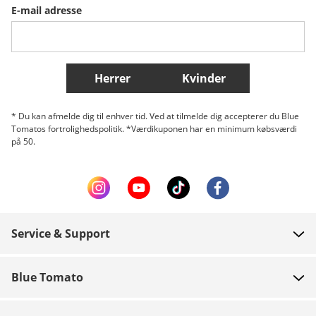
E-mail adresse
Belgique (Français)
Danmark
Norge
Flere lande
Herrer
Kvinder
* Du kan afmelde dig til enhver tid. Ved at tilmelde dig accepterer du Blue
Tomatos fortrolighedspolitik. *Værdikuponen har en minimum købsværdi
på 50.
Service & Support
FAQ
Blue Tomato
Kontakt
Om os
Betaling