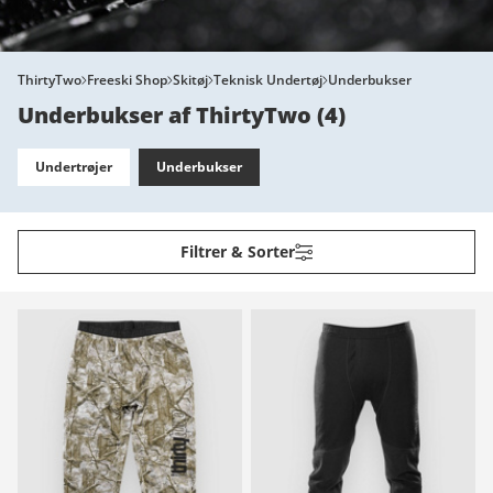
ThirtyTwo
Freeski Shop
Skitøj
Teknisk Undertøj
Underbukser
Underbukser af ThirtyTwo
(
4
)
Undertrøjer
Underbukser
Filtrer & Sorter