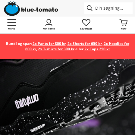
Menu
Min konto
Favoritter
Kurv
Bundl og spar:
2x Pants for 800 kr
,
2x Shorts for 650 kr
,
2x Hoodies for
600 kr
,
2x T-shirts for 300 kr
eller
2x Caps 250 kr