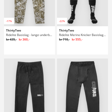
-17%
-22%
ThirtyTwo
ThirtyTwo
Ridelite Basislag - lange underbukser
Ridelite Merino Knicker Basislag - lange underbukser
kr 435,-
kr 360,-
kr 710,-
kr 555,-