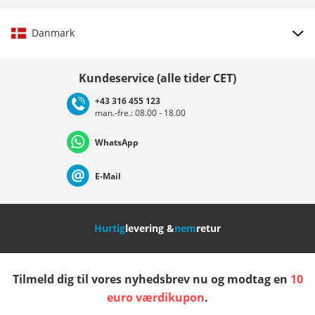
Danmark
Vælg land
Kundeservice (alle tider CET)
+43 316 455 123
man.-fre.: 08.00 - 18.00
Deutschland
Österreich
Schweiz (Deutsch)
WhatsApp
Suisse (Français)
Svizzera (Italiano)
France
E-Mail
Nederland
Italia (Italiano)
Italien (Deutsch)
Hurtig
levering &
nem
retur
España
Suomi
United Kingdom
Tilmeld dig til vores nyhedsbrev nu og modtag en
10
Sverige
Slovenija
België (Nederlands)
euro værdikupon
.