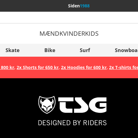
Siden
1988
MÆND
KVINDER
KIDS
Flere lande
Sverige
Skate
Bike
Surf
Snowboa
Slovenija
 800 kr
,
2x Shorts for 650 kr
,
2x Hoodies for 600 kr
,
2x T-shirts fo
België (Nederlands)
Belgique (Français)
Danmark
Norge