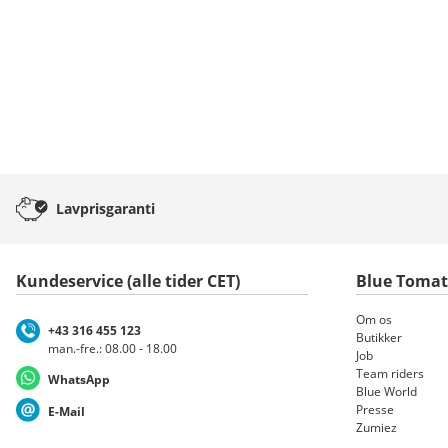
Lavprisgaranti
Kundeservice (alle tider CET)
Blue Toma
Om os
+43 316 455 123
Butikker
man.-fre.: 08.00 - 18.00
Job
Team riders
WhatsApp
Blue World
Presse
E-Mail
Zumiez