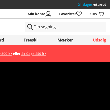
21 dages
returret
Min konto
Favoritter
Kurv
rd
Freeski
Mærker
Udsalg
r 300 kr
eller
2x Caps 250 kr
Gem