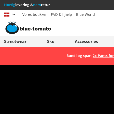
Hurtig
levering &
nem
retur
Vores butikker
FAQ & hjælp
Blue World
Vælg land
Deutschland
Nederland
Streetwear
Sko
Accessories
Österreich
Italia (Italiano)
Bundl og spar:
2x Pants for
Schweiz (Deutsch)
Italien (Deutsch)
Suisse (Français)
España
Svizzera (Italiano)
Suomi
France
United Kingdom