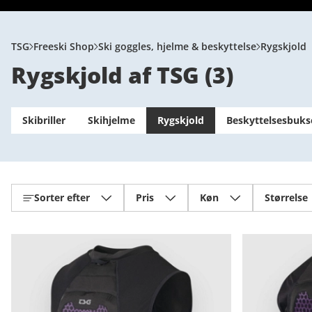
TSG
Freeski Shop
Ski goggles, hjelme & beskyttelse
Rygskjold
Rygskjold af TSG
(
3
)
Skibriller
Skihjelme
Rygskjold
Beskyttelsesbuks
Sorter efter
Pris
Køn
Størrelse