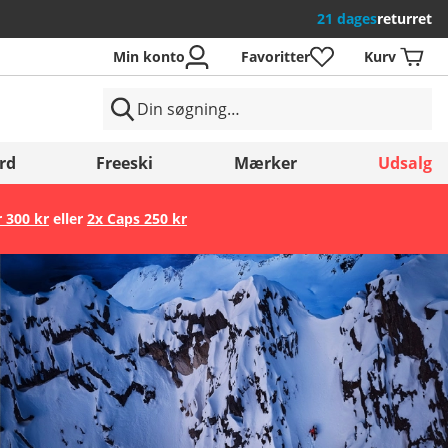
21 dages
returret
Min konto
Favoritter
Kurv
rd
Freeski
Mærker
Udsalg
r 300 kr
eller
2x Caps 250 kr
Gem