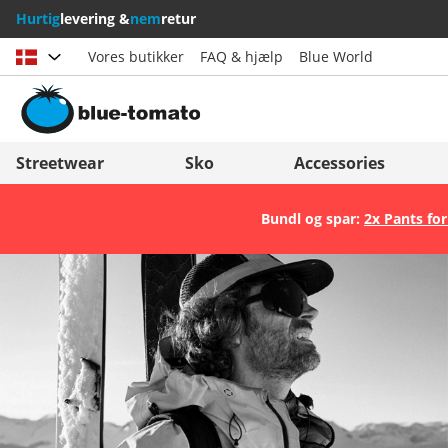
Hurtig
levering &
nem
retur
Vores butikker
FAQ & hjælp
Blue World
Vælg land
Deutschland
Nederland
Streetwear
Sko
Accessories
Österreich
Italia (Italiano)
Bundl og spar:
2x Pants for
Schweiz (Deutsch)
Italien (Deutsch)
Suisse (Français)
España
Svizzera (Italiano)
Suomi
France
United Kingdom