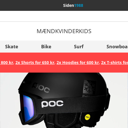
Siden
1988
MÆND
KVINDER
KIDS
Flere lande
Sverige
Skate
Bike
Surf
Snowboa
Slovenija
 800 kr
,
2x Shorts for 650 kr
,
2x Hoodies for 600 kr
,
2x T-shirts fo
België (Nederlands)
Belgique (Français)
Danmark
Norge