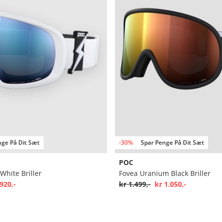
nge På Dit Sæt
-30%
Spar Penge På Dit Sæt
POC
White Briller
Fovea Uranium Black Briller
920,-
kr 1.499,-
kr 1.050,-