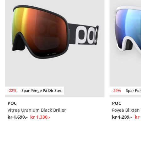
-22%
Spar Penge På Dit Sæt
-29%
Spar Pe
POC
POC
Vitrea Uranium Black Briller
Fovea Blixten 
kr 1.699,-
kr 1.330,-
kr 1.299,-
kr 