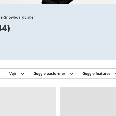
se
Snowboardbriller
44
)
Vejr
Goggle pasformer
Goggle features