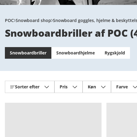
POC
Snowboard shop
Snowboard goggles, hjelme & beskyttel
Snowboardbriller af POC
(
Snowboardbriller
Snowboardhjelme
Rygskjold
Sorter efter
Pris
Køn
Farve