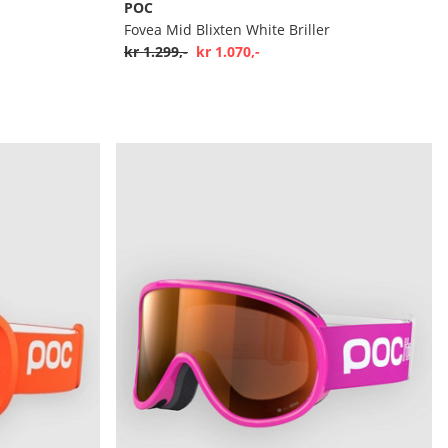
POC
Fovea Mid Blixten White Briller
kr 1.299,-
kr 1.070,-