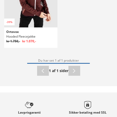
-39%
Ortovox
Hooded Fleecejakke
kr 1.750,-
kr 1.070,-
Du har set 1 af 1 produkter
1 af 1 sider
Lavprisgaranti
Sikker betaling med
SSL