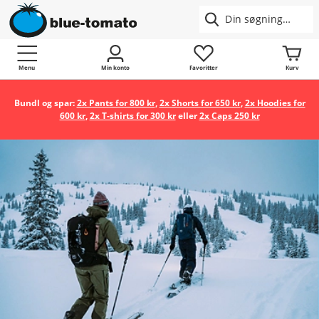
Menu
Min konto
Favoritter
Kurv
Bundl og spar:
2x Pants for 800 kr
,
2x Shorts for 650 kr
,
2x Hoodies for
600 kr
,
2x T-shirts for 300 kr
eller
2x Caps 250 kr