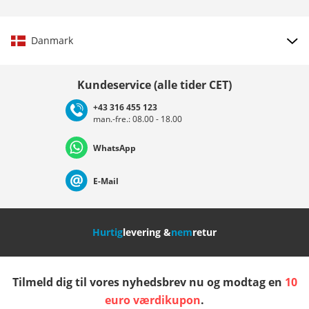
Danmark
Vælg land
Kundeservice (alle tider CET)
+43 316 455 123
man.-fre.: 08.00 - 18.00
Deutschland
Österreich
Schweiz (Deutsch)
WhatsApp
Suisse (Français)
Svizzera (Italiano)
France
E-Mail
Nederland
Italia (Italiano)
Italien (Deutsch)
Hurtig
levering &
nem
retur
España
Suomi
United Kingdom
Tilmeld dig til vores nyhedsbrev nu og modtag en
10
Sverige
Slovenija
België (Nederlands)
euro værdikupon
.