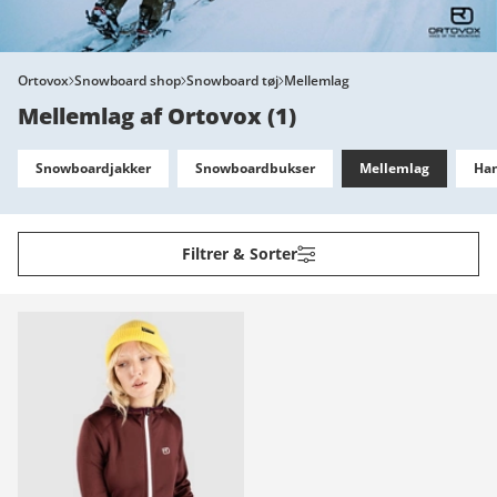
Ortovox
Snowboard shop
Snowboard tøj
Mellemlag
Mellemlag af Ortovox
(
1
)
Snowboardjakker
Snowboardbukser
Mellemlag
Han
Filtrer & Sorter