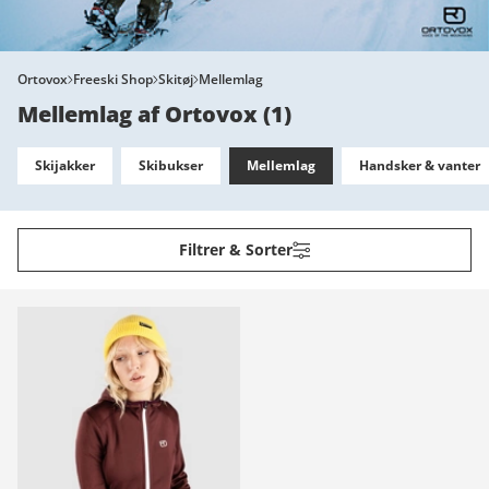
Ortovox
Freeski Shop
Skitøj
Mellemlag
Mellemlag af Ortovox
(
1
)
Skijakker
Skibukser
Mellemlag
Handsker & vanter
Filtrer & Sorter