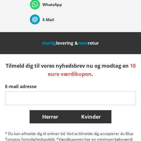
WhatsApp
Suisse (Français)
Svizzera (Italiano)
France
E-Mail
Nederland
Italia (Italiano)
Italien (Deutsch)
Hurtig
levering &
nem
retur
España
Suomi
United Kingdom
Tilmeld dig til vores nyhedsbrev nu og modtag en
10
Sverige
Slovenija
België (Nederlands)
euro værdikupon
.
E-mail adresse
Belgique (Français)
Danmark
Norge
Flere lande
Herrer
Kvinder
* Du kan afmelde dig til enhver tid. Ved at tilmelde dig accepterer du Blue
Tomatos fortrolighedspolitik. *Værdikuponen har en minimum købsværdi