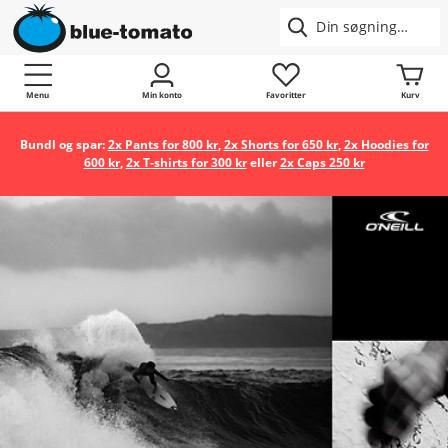
Menu
Min konto
Favoritter
Kurv
Bundl og spar:
2x Pants for 800 kr
,
2x Shorts for 650 kr
,
2x Hoodies for
600 kr
,
2x T-shirts for 300 kr
eller
2x Caps 250 kr