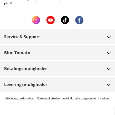
på 50.
Service & Support
FAQ
Blue Tomato
Kontakt
Om os
Betaling
Betalingsmuligheder
Butikker
Levering
Job
Retur
Leveringsmuligheder
Team riders
Gavekort
Express levering er mulig
Vilkår og betingelser
Databeskyttelse
Juridisk Bekendtgørelse
Cookies
Blue World
Track din ordre
Presse