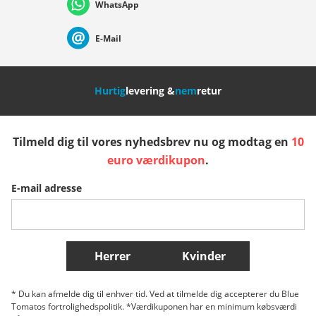
WhatsApp
Suisse (Français)
Svizzera (Italiano)
France
E-Mail
Nederland
Italia (Italiano)
Italien (Deutsch)
Hurtig
levering &
nem
retur
España
Suomi
United Kingdom
Tilmeld dig til vores nyhedsbrev nu og modtag en
10
Sverige
Slovenija
België (Nederlands)
euro værdikupon
.
E-mail adresse
Belgique (Français)
Danmark
Norge
Flere lande
Herrer
Kvinder
* Du kan afmelde dig til enhver tid. Ved at tilmelde dig accepterer du Blue
Tomatos fortrolighedspolitik. *Værdikuponen har en minimum købsværdi