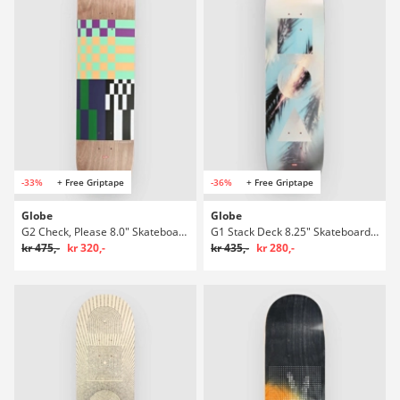
-33%
+ Free Griptape
-36%
+ Free Griptape
Globe
Globe
G2 Check, Please 8.0" Skateboard deck
G1 Stack Deck 8.25" Skateboard deck
kr 475,-
kr 320,-
kr 435,-
kr 280,-