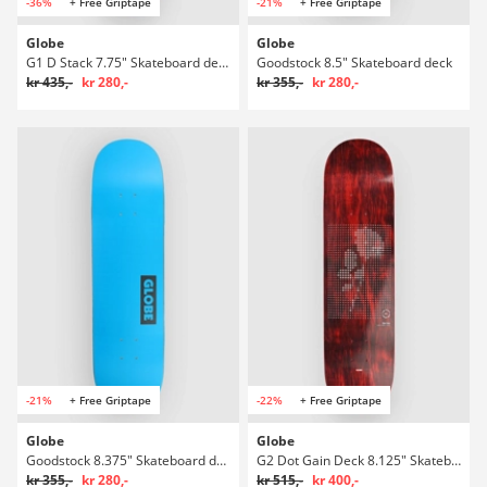
-36%
+ Free Griptape
-21%
+ Free Griptape
Globe
Globe
G1 D Stack 7.75" Skateboard deck
Goodstock 8.5" Skateboard deck
kr 435,-
kr 280,-
kr 355,-
kr 280,-
-21%
+ Free Griptape
-22%
+ Free Griptape
Globe
Globe
Goodstock 8.375" Skateboard deck
G2 Dot Gain Deck 8.125" Skateboard deck
kr 355,-
kr 280,-
kr 515,-
kr 400,-