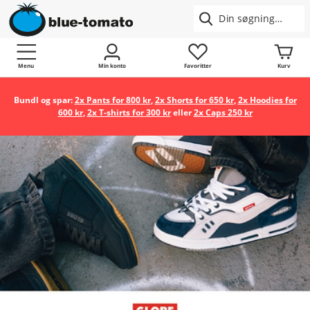
Menu
Min konto
Favoritter
Kurv
Bundl og spar:
2x Pants for 800 kr
,
2x Shorts for 650 kr
,
2x Hoodies for
600 kr
,
2x T-shirts for 300 kr
eller
2x Caps 250 kr