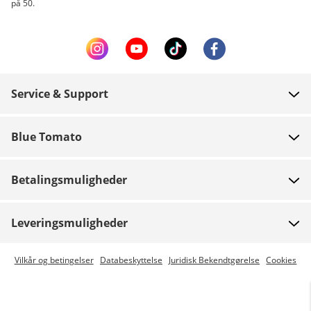
på 50.
Service & Support
FAQ
Blue Tomato
Kontakt
Om os
Betaling
Betalingsmuligheder
Butikker
Levering
Job
Retur
Leveringsmuligheder
Team riders
Gavekort
Express levering er mulig
Vilkår og betingelser
Databeskyttelse
Juridisk Bekendtgørelse
Cookies
Blue World
Track din ordre
Presse
Zumiez