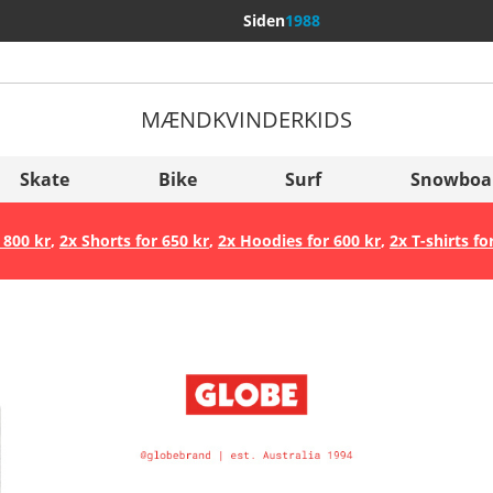
Siden
1988
MÆND
KVINDER
KIDS
Flere lande
Sverige
Skate
Bike
Surf
Snowboa
Slovenija
 800 kr
,
2x Shorts for 650 kr
,
2x Hoodies for 600 kr
,
2x T-shirts fo
België (Nederlands)
Belgique (Français)
Danmark
Norge