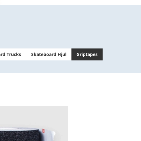
rd Trucks
Skateboard Hjul
Griptapes