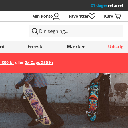
21 dages
returret
Min konto
Favoritter
Kurv
rd
Freeski
Mærker
Udsalg
r 300 kr
eller
2x Caps 250 kr
Gem