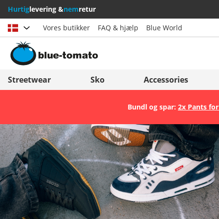
Hurtig
levering &
nem
retur
Vores butikker
FAQ & hjælp
Blue World
Vælg land
Deutschland
Nederland
Streetwear
Sko
Accessories
Österreich
Italia (Italiano)
Bundl og spar:
2x Pants for
Schweiz (Deutsch)
Italien (Deutsch)
Suisse (Français)
España
Svizzera (Italiano)
Suomi
France
United Kingdom