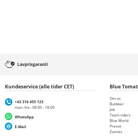
Lavprisgaranti
Kundeservice (alle tider CET)
Blue Toma
Om os
+43 316 455 123
Butikker
man.-fre.: 08.00 - 18.00
Job
Team riders
WhatsApp
Blue World
Presse
E-Mail
Zumiez