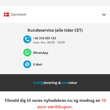
Danmark
Vælg land
Kundeservice (alle tider CET)
+43 316 455 123
man.-fre.: 08.00 - 18.00
Deutschland
Österreich
Schweiz (Deutsch)
WhatsApp
Suisse (Français)
Svizzera (Italiano)
France
E-Mail
Nederland
Italia (Italiano)
Italien (Deutsch)
Hurtig
levering &
nem
retur
España
Suomi
United Kingdom
Tilmeld dig til vores nyhedsbrev nu og modtag en
10
Sverige
Slovenija
België (Nederlands)
euro værdikupon
.