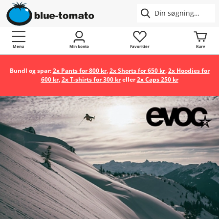
Menu
Min konto
Favoritter
Kurv
Bundl og spar:
2x Pants for 800 kr
,
2x Shorts for 650 kr
,
2x Hoodies for
600 kr
,
2x T-shirts for 300 kr
eller
2x Caps 250 kr