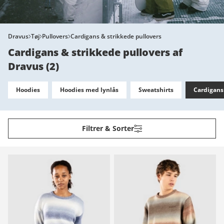
Dravus
Tøj
Pullovers
Cardigans & strikkede pullovers
Cardigans & strikkede pullovers af
Dravus
(
2
)
Hoodies
Hoodies med lynlås
Sweatshirts
Cardigans
Filtrer & Sorter