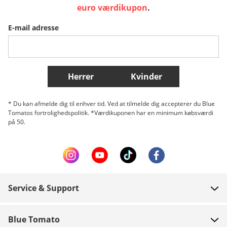
Sverige
Slovenija
België (Nederlands)
euro værdikupon
.
E-mail adresse
Belgique (Français)
Danmark
Norge
Flere lande
Herrer
Kvinder
* Du kan afmelde dig til enhver tid. Ved at tilmelde dig accepterer du Blue
Tomatos fortrolighedspolitik. *Værdikuponen har en minimum købsværdi
på 50.
Service & Support
FAQ
Blue Tomato