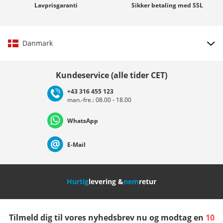
Lavprisgaranti
Sikker betaling med
SSL
Danmark
Vælg land
Kundeservice (alle tider CET)
+43 316 455 123
man.-fre.: 08.00 - 18.00
Deutschland
Österreich
Schweiz (Deutsch)
WhatsApp
Suisse (Français)
Svizzera (Italiano)
France
E-Mail
Nederland
Italia (Italiano)
Italien (Deutsch)
Hurtig
levering &
nem
retur
España
Suomi
United Kingdom
Tilmeld dig til vores nyhedsbrev nu og modtag en
10