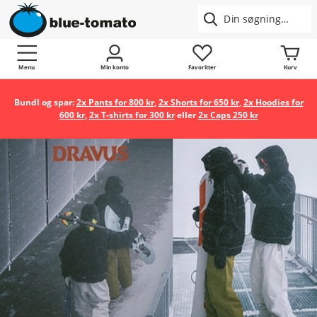
Menu
Min konto
Favoritter
Kurv
Bundl og spar:
2x Pants for 800 kr
,
2x Shorts for 650 kr
,
2x Hoodies for
600 kr
,
2x T-shirts for 300 kr
eller
2x Caps 250 kr