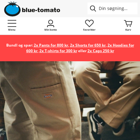
Menu
Min konto
Favoritter
Kurv
Bundl og spar:
2x Pants for 800 kr
,
2x Shorts for 650 kr
,
2x Hoodies for
600 kr
,
2x T-shirts for 300 kr
eller
2x Caps 250 kr