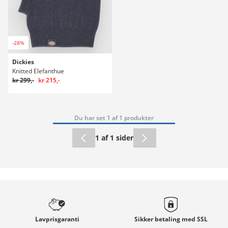
-28%
Dickies
Knitted Elefanthue
kr 299,-
kr 215,-
Du har set 1 af 1 produkter
1 af 1 sider
Lavprisgaranti
Sikker betaling med
SSL