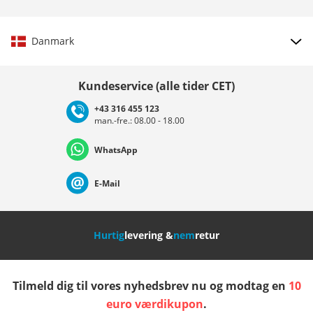
Danmark
Vælg land
Kundeservice (alle tider CET)
+43 316 455 123
man.-fre.: 08.00 - 18.00
Deutschland
Österreich
Schweiz (Deutsch)
WhatsApp
Suisse (Français)
Svizzera (Italiano)
France
E-Mail
Nederland
Italia (Italiano)
Italien (Deutsch)
Hurtig
levering &
nem
retur
España
Suomi
United Kingdom
Tilmeld dig til vores nyhedsbrev nu og modtag en
10
Sverige
Slovenija
België (Nederlands)
euro værdikupon
.