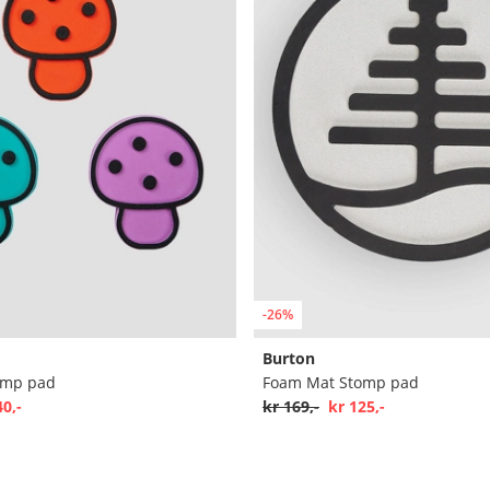
-26%
Burton
omp pad
Foam Mat Stomp pad
40,-
kr 169,-
kr 125,-