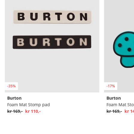
-35%
-17%
Burton
Burton
Foam Mat Stomp pad
Foam Mat St
kr 169,-
kr 110,-
kr 169,-
kr 1