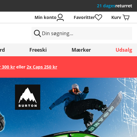
21 dages
returret
Min konto
Favoritter
Kurv
rd
Freeski
Mærker
Udsalg
r 300 kr
eller
2x Caps 250 kr
Gem