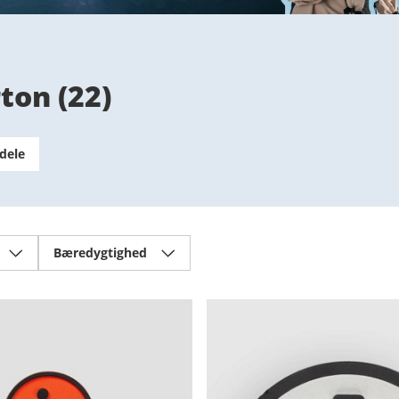
rton
(
22
)
dele
Bæredygtighed