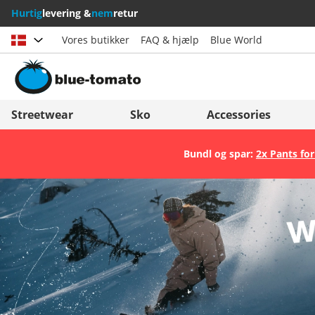
Hurtig
levering &
nem
retur
Vores butikker
FAQ & hjælp
Blue World
Vælg land
Deutschland
Nederland
Streetwear
Sko
Accessories
Österreich
Italia (Italiano)
Bundl og spar:
2x Pants for
Schweiz (Deutsch)
Italien (Deutsch)
Suisse (Français)
España
Svizzera (Italiano)
Suomi
France
United Kingdom