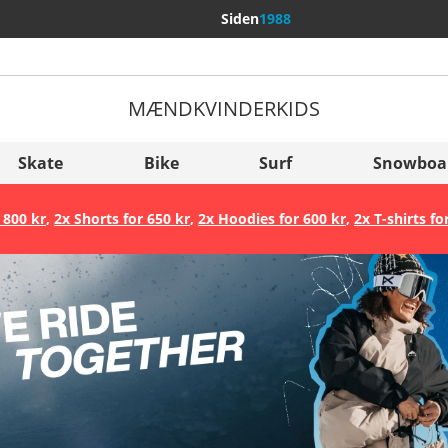
Siden
1988
MÆND
KVINDER
KIDS
Flere lande
Sverige
Skate
Bike
Surf
Snowboa
Slovenija
 800 kr
,
2x Shorts for 650 kr
,
2x Hoodies for 600 kr
,
2x T-shirts fo
België (Nederlands)
Belgique (Français)
Danmark
Norge