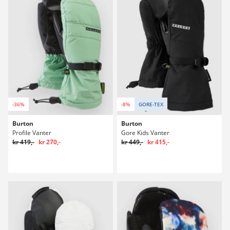
-36%
-8%
GORE-TEX
Burton
Burton
Profile Vanter
Gore Kids Vanter
kr 419,-
kr 270,-
kr 449,-
kr 415,-