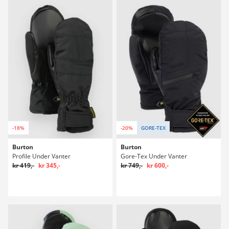
-18%
-20%
GORE-TEX
Burton
Burton
Profile Under Vanter
Gore-Tex Under Vanter
kr 419,-
kr 345,-
kr 749,-
kr 600,-