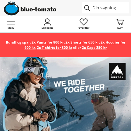
Menu
Min konto
Favoritter
Kurv
Bundl og spar:
2x Pants for 800 kr
,
2x Shorts for 650 kr
,
2x Hoodies for
600 kr
,
2x T-shirts for 300 kr
eller
2x Caps 250 kr