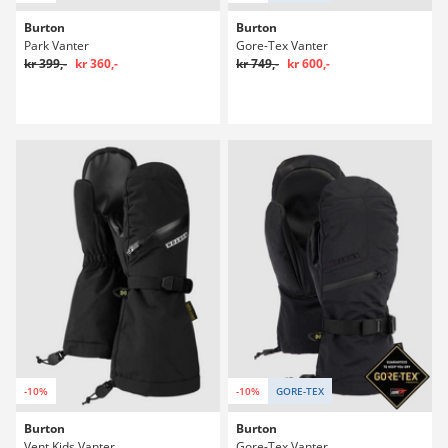
Burton
Burton
Park Vanter
Gore-Tex Vanter
kr 399,-
kr 360,-
kr 749,-
kr 600,-
-10%
-10%
GORE-TEX
Burton
Burton
Vent Kids Vanter
Gore-Tex Vanter