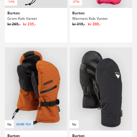
-13%
-37%
Burton
Burton
Grom Kids Vanter
Warmest Kids Vanter
kr 269,-
kr 235,-
kr 319,-
kr 200,-
Ny
GORE-TEX
Ny
Burton
Burton