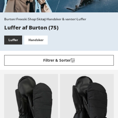
Burton
Freeski Shop
Skitøj
Handsker & vanter
Luffer
Luffer af Burton
(
75
)
Luffer
Handsker
Filtrer & Sorter