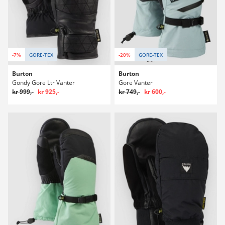
-7%
GORE-TEX
-20%
GORE-TEX
Burton
Burton
Gondy Gore Ltr Vanter
Gore Vanter
kr 999,-
kr 925,-
kr 749,-
kr 600,-