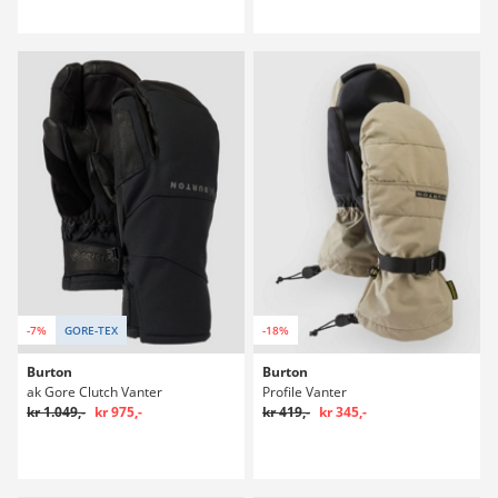
-7%
GORE-TEX
-18%
Burton
Burton
ak Gore Clutch Vanter
Profile Vanter
kr 1.049,-
kr 975,-
kr 419,-
kr 345,-