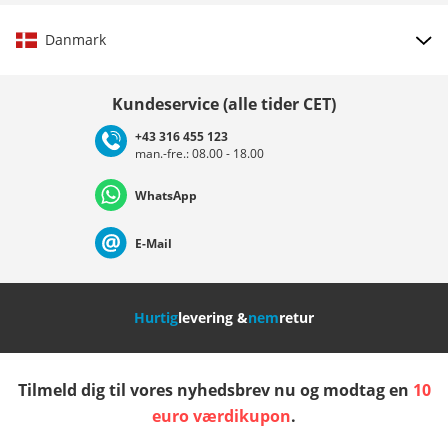
Danmark
Vælg land
Kundeservice (alle tider CET)
+43 316 455 123
man.-fre.: 08.00 - 18.00
Deutschland
Österreich
Schweiz (Deutsch)
WhatsApp
Suisse (Français)
Svizzera (Italiano)
France
E-Mail
Nederland
Italia (Italiano)
Italien (Deutsch)
Hurtig
levering &
nem
retur
España
Suomi
United Kingdom
Tilmeld dig til vores nyhedsbrev nu og modtag en
10
Sverige
Slovenija
België (Nederlands)
euro værdikupon
.