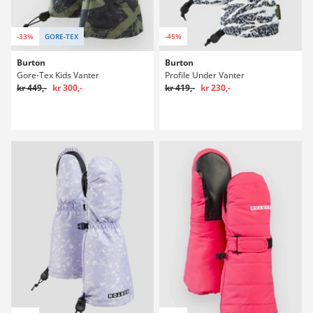
-33%
GORE-TEX
-45%
Burton
Burton
Gore-Tex Kids Vanter
Profile Under Vanter
kr 449,-
kr 300,-
kr 419,-
kr 230,-