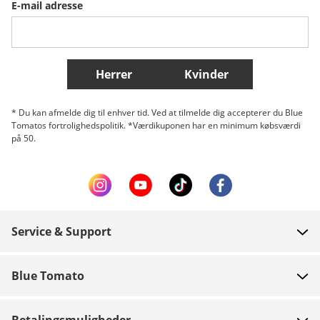
E-mail adresse
Belgique (Français)
Danmark
Norge
Flere lande
Herrer
Kvinder
* Du kan afmelde dig til enhver tid. Ved at tilmelde dig accepterer du Blue
Tomatos fortrolighedspolitik. *Værdikuponen har en minimum købsværdi
på 50.
Service & Support
FAQ
Blue Tomato
Kontakt
Om os
Betaling
Betalingsmuligheder