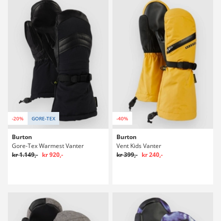
-20%
GORE-TEX
-40%
Burton
Burton
Gore-Tex Warmest Vanter
Vent Kids Vanter
kr 1.149,-
kr 920,-
kr 399,-
kr 240,-