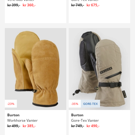
kr 399,-
kr 360,-
kr 749,-
kr 675,-
-23%
-35%
GORE-TEX
Burton
Burton
Workhorse Vanter
Gore-Tex Vanter
kr 499,-
kr 385,-
kr 749,-
kr 490,-