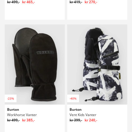
kr 499,-
kr 465,-
kr 419,-
kr 270,-
-23%
-40%
Burton
Burton
Workhorse Vanter
Vent Kids Vanter
kr 499,-
kr 385,-
kr 399,-
kr 240,-