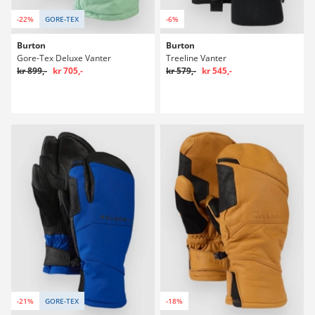
-22%
GORE-TEX
-6%
Burton
Burton
Gore-Tex Deluxe Vanter
Treeline Vanter
kr 899,-
kr 705,-
kr 579,-
kr 545,-
-21%
GORE-TEX
-18%