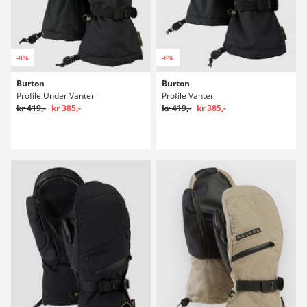
-8%
-8%
Burton
Burton
Profile Under Vanter
Profile Vanter
kr 419,-
kr 385,-
kr 419,-
kr 385,-