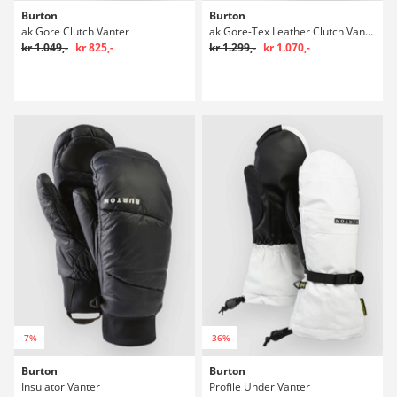
Burton
Burton
ak Gore Clutch Vanter
ak Gore-Tex Leather Clutch Vanter
kr 1.049,-
kr 825,-
kr 1.299,-
kr 1.070,-
-7%
-36%
Burton
Burton
Insulator Vanter
Profile Under Vanter