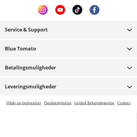
Service & Support
FAQ
Blue Tomato
Kontakt
Om os
Betaling
Betalingsmuligheder
Butikker
Levering
Job
Retur
Leveringsmuligheder
Team riders
Gavekort
Express levering er mulig
Vilkår og betingelser
Databeskyttelse
Juridisk Bekendtgørelse
Cookies
Blue World
Track din ordre
Presse
Zumiez