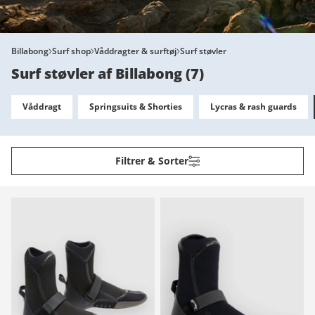
Billabong
Surf shop
Våddragter & surftøj
Surf støvler
Surf støvler af Billabong
(
7
)
Våddragt
Springsuits & Shorties
Lycras & rash guards
Filtrer & Sorter