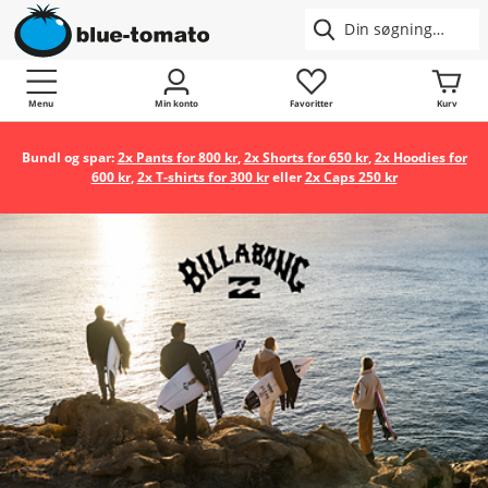
Menu
Min konto
Favoritter
Kurv
Bundl og spar:
2x Pants for 800 kr
,
2x Shorts for 650 kr
,
2x Hoodies for
600 kr
,
2x T-shirts for 300 kr
eller
2x Caps 250 kr