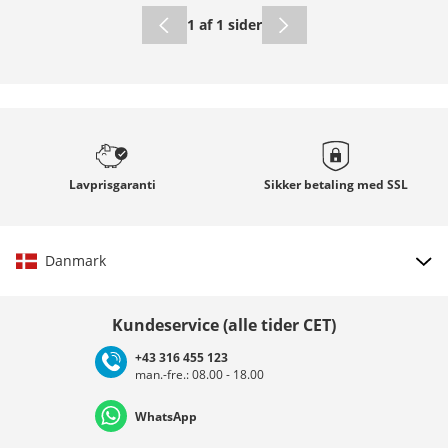
1 af 1 sider
Lavprisgaranti
Sikker betaling med
SSL
Danmark
Vælg land
Kundeservice (alle tider CET)
+43 316 455 123
man.-fre.: 08.00 - 18.00
Deutschland
Österreich
Schweiz (Deutsch)
WhatsApp
Suisse (Français)
Svizzera (Italiano)
France