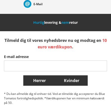
E-Mail
Nederland
Italia (Italiano)
Italien (Deutsch)
Hurtig
levering &
nem
retur
España
Suomi
United Kingdom
Tilmeld dig til vores nyhedsbrev nu og modtag en
10
Sverige
Slovenija
België (Nederlands)
euro værdikupon
.
E-mail adresse
Belgique (Français)
Danmark
Norge
Flere lande
Herrer
Kvinder
* Du kan afmelde dig til enhver tid. Ved at tilmelde dig accepterer du Blue
Tomatos fortrolighedspolitik. *Værdikuponen har en minimum købsværdi
på 50.