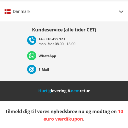
Danmark
Vælg land
Kundeservice (alle tider CET)
+43 316 455 123
man.-fre.: 08.00 - 18.00
Deutschland
Österreich
Schweiz (Deutsch)
WhatsApp
Suisse (Français)
Svizzera (Italiano)
France
E-Mail
Nederland
Italia (Italiano)
Italien (Deutsch)
Hurtig
levering &
nem
retur
España
Suomi
United Kingdom
Tilmeld dig til vores nyhedsbrev nu og modtag en
10
Sverige
Slovenija
België (Nederlands)
euro værdikupon
.