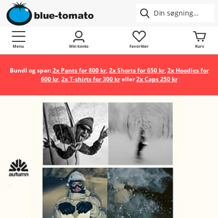
Menu
Min konto
Favoritter
Kurv
Bundl og spar:
2x Pants for 800 kr
,
2x Shorts for 650 kr
,
2x Hoodies for
600 kr
,
2x T-shirts for 300 kr
eller
2x Caps 250 kr