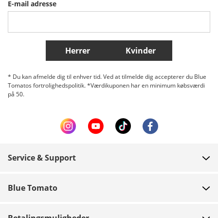
E-mail adresse
Belgique (Français)
Danmark
Norge
Flere lande
Herrer
Kvinder
* Du kan afmelde dig til enhver tid. Ved at tilmelde dig accepterer du Blue
Tomatos fortrolighedspolitik. *Værdikuponen har en minimum købsværdi
på 50.
Service & Support
FAQ
Blue Tomato
Kontakt
Om os
Betaling
Betalingsmuligheder