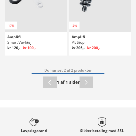
-17%
-2%
Amplifi
Amplifi
Smart Værktøj
Pit Stop
kr 120,-
kr 100,-
kr 205,-
kr 200,-
Du har set 2 af 2 produkter
1 af 1 sider
Lavprisgaranti
Sikker betaling med
SSL