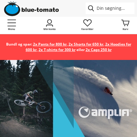
Menu
Min konto
Favoritter
Kurv
Bundl og spar:
2x Pants for 800 kr
,
2x Shorts for 650 kr
,
2x Hoodies for
600 kr
,
2x T-shirts for 300 kr
eller
2x Caps 250 kr