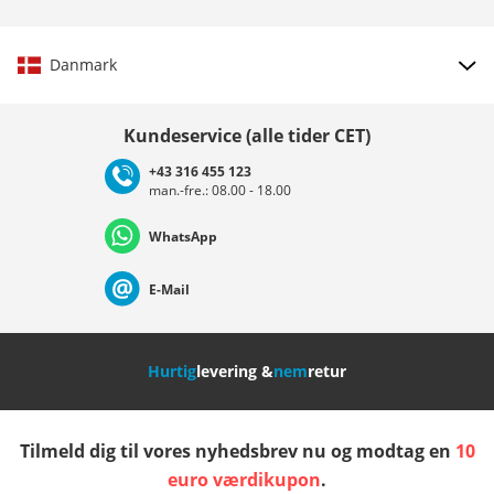
Danmark
Vælg land
Kundeservice (alle tider CET)
+43 316 455 123
man.-fre.: 08.00 - 18.00
Deutschland
Österreich
Schweiz (Deutsch)
WhatsApp
Suisse (Français)
Svizzera (Italiano)
France
E-Mail
Nederland
Italia (Italiano)
Italien (Deutsch)
Hurtig
levering &
nem
retur
España
Suomi
United Kingdom
Tilmeld dig til vores nyhedsbrev nu og modtag en
10
Sverige
Slovenija
België (Nederlands)
euro værdikupon
.