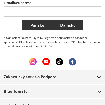
E-mailová adresa
Belgique (Français)
Danmark
Norge
Všechny země
Pánské
Dámské
* Odhlásit se můžete kdykoliv. Registrací souhlasíte se zásadami
společnosti Blue Tomato o ochraně osobních údajů. *Poukaz lze uplatnit u
objednávky v hodnotě minimálně 50 €.
Zákaznický servis a Podpora
FAQ
Blue Tomato
Kontakt
O nás
Platba