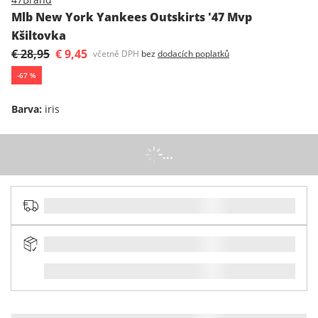
Mlb New York Yankees Outskirts '47 Mvp
Kšiltovka
€ 28,95
€ 9,45
včetně DPH
bez
dodacích poplatků
-
67
%
Barva
:
iris
...