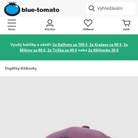
Menu
Můj účet
Oblíbené
Košík
Využij balíčky a ušetři:
2x Kalhoty za 100 €
,
2x Kraťasy za 90 €
,
2x
Mikiny za 80 €
,
2x Trička za 40 €
nebo
2x Kšiltovky 30 €
Doplňky
Kšiltovky