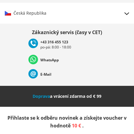
Česká Republika
Vybrat zemi
Zákaznický servis (časy v CET)
+43 316 455 123
po-pá: 8:00 - 18:00
Deutschland
Österreich
Schweiz (Deutsch)
WhatsApp
Suisse (Français)
Svizzera (Italiano)
France
E-Mail
Nederland
Italia (Italiano)
Italien (Deutsch)
Doprava
a vrácení zdarma od € 99
España
Suomi
United Kingdom
Přihlaste se k odběru novinek a získejte voucher v
Sverige
Slovenija
België (Nederlands)
hodnotě
10 €
.