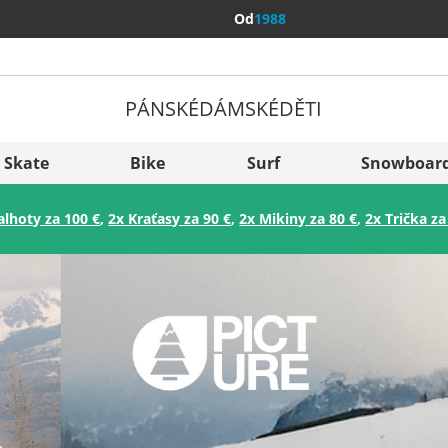
Od
1988
PÁNSKÉ
DÁMSKÉ
DĚTI
Všechny 
Sverige
Skate
Bike
Surf
Snowboar
Slovenija
alhoty za 100 €
,
2x Kraťasy za 90 €
,
2x Mikiny za 80 €
,
2x Trička za
België (Nederlands)
Belgique (Français)
Danmark
Norge