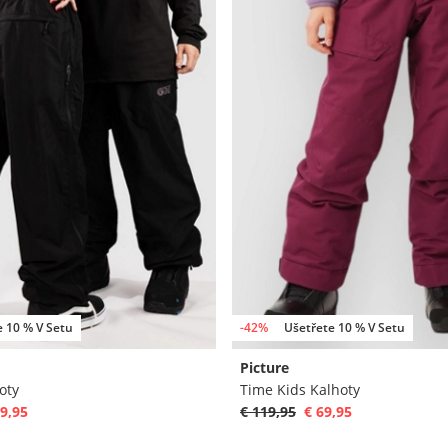
e 10 % V Setu
-42%
Ušetřete 10 % V Setu
Picture
oty
Time Kids Kalhoty
9,95
€ 119,95
€ 69,95