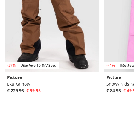
-57%
Ušetřete 10 % V Setu
-41%
Ušetřet
Picture
Picture
Exa Kalhoty
Snowy Kids K
€ 229,95
€ 99,95
€ 84,95
€ 49,