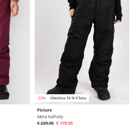
-22%
Ušetřete 10 % V Setu
Picture
Akna Kalhoty
€ 229,95
€ 179,95