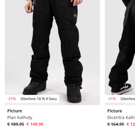
-21%
Ušetřete 10 % V Setu
-21%
Ušetřet
Picture
Picture
Plan Kalhoty
Dicentra Kalh
€ 189,95
€ 149,95
€ 164,95
€ 12