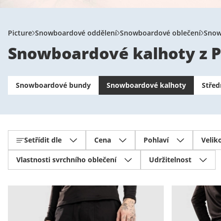
Picture
Snowboardové oddělení
Snowboardové oblečení
Snow
Snowboardové kalhoty z P
Snowboardové bundy
Snowboardové kalhoty
Střed
Setřídit dle
Cena
Pohlaví
Velik
Vlastnosti svrchního oblečení
Udržitelnost