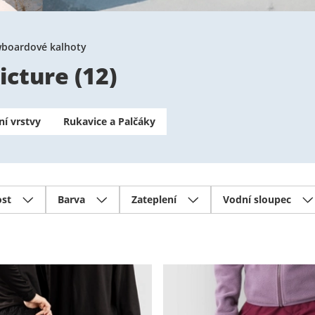
boardové kalhoty
icture
(
12
)
ní vrstvy
Rukavice a Palčáky
ost
Barva
Zateplení
Vodní sloupec