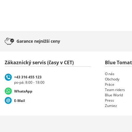
Garance
nejnižší ceny
Zákaznický servis (časy v CET)
Blue Toma
O nás
+43 316 455 123
Obchody
po-pá: 8:00 - 18:00
Práce
Team riders
WhatsApp
Blue World
Press
E-Mail
Zumiez