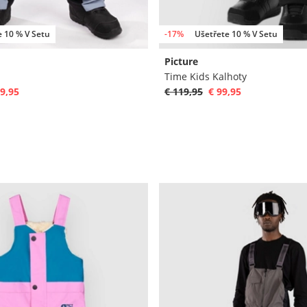
e 10 % V Setu
-17%
Ušetřete 10 % V Setu
Picture
Time Kids Kalhoty
9,95
€ 119,95
€ 99,95