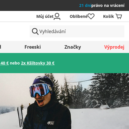
21 dní
právo na vrácení
Můj účet
Oblíbené
Košík
země
d
Freeski
Značky
Výprodej
 40 €
nebo
2x Kšiltovky 30 €
Uložit