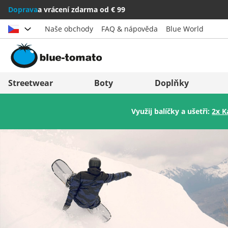
Doprava
a vrácení zdarma od € 99
Naše obchody
FAQ & nápověda
Blue World
Vybrat zemi
Deutschland
Nederland
Streetwear
Boty
Doplňky
Österreich
Italia (Italiano)
Využij balíčky a ušetři:
2x K
Schweiz (Deutsch)
Italien (Deutsch)
Suisse (Français)
España
Svizzera (Italiano)
Suomi
France
United Kingdom