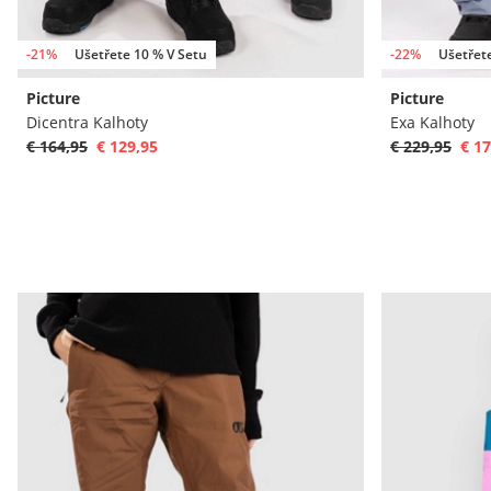
-21%
Ušetřete 10 % V Setu
-22%
Ušetřet
Picture
Picture
Dicentra Kalhoty
Exa Kalhoty
€ 164,95
€ 129,95
€ 229,95
€ 17