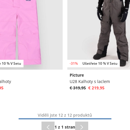
e 10 % V Setu
-31%
Ušetřete 10 % V Setu
Picture
alhoty
U28 Kalhoty s laclem
95
€ 319,95
€ 219,95
Viděli jste 12 z 12 produktů
1 z 1 stran