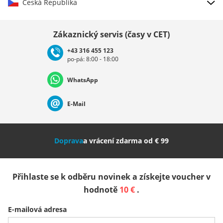
Česká Republika
Vybrat zemi
Zákaznický servis (časy v CET)
+43 316 455 123
po-pá: 8:00 - 18:00
Deutschland
Österreich
Schweiz (Deutsch)
WhatsApp
Suisse (Français)
Svizzera (Italiano)
France
E-Mail
Nederland
Italia (Italiano)
Italien (Deutsch)
Doprava
a vrácení zdarma od € 99
España
Suomi
United Kingdom
Přihlaste se k odběru novinek a získejte voucher v
Sverige
Slovenija
België (Nederlands)
hodnotě
10 €
.
E-mailová adresa
Belgique (Français)
Danmark
Norge