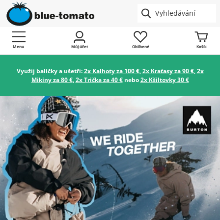
Menu
Můj účet
Oblíbené
Košík
Využij balíčky a ušetři:
2x Kalhoty za 100 €
,
2x Kraťasy za 90 €
,
2x
Mikiny za 80 €
,
2x Trička za 40 €
nebo
2x Kšiltovky 30 €