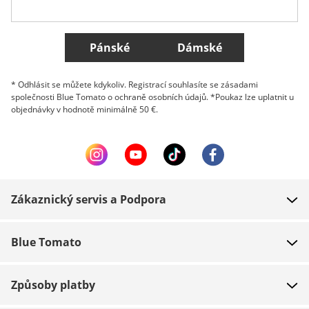
Všechny země
Pánské
Dámské
* Odhlásit se můžete kdykoliv. Registrací souhlasíte se zásadami
společnosti Blue Tomato o ochraně osobních údajů. *Poukaz lze uplatnit u
objednávky v hodnotě minimálně 50 €.
Zákaznický servis a Podpora
FAQ
Blue Tomato
Kontakt
O nás
Platba
Způsoby platby
Obchody
Dodání